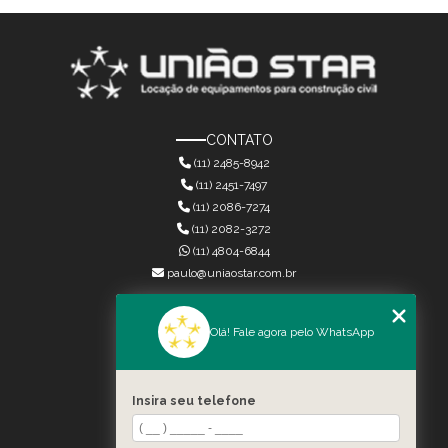
CONTATO
(11) 2485-8942
(11) 2451-7497
(11) 2086-7274
(11) 2082-3272
(11) 4804-6844
paulo@uniaostar.com.br
MENU
Olá! Fale agora pelo WhatsApp
HOME
QUEM SOMOS
SERVIÇOS
Insira seu telefone
CONTATO
CATEGORIAS