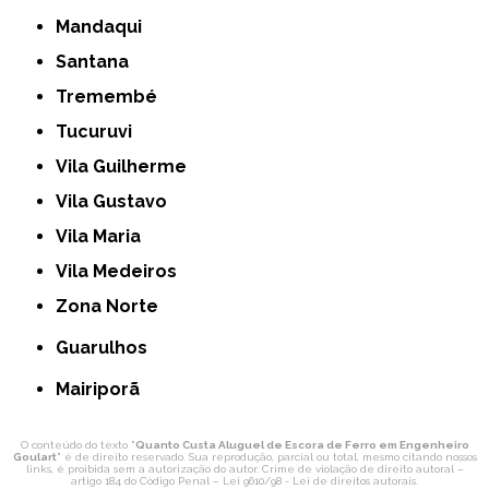
Mandaqui
Santana
Tremembé
Tucuruvi
Vila Guilherme
Vila Gustavo
Vila Maria
Vila Medeiros
Zona Norte
Guarulhos
Mairiporã
O conteúdo do texto "
Quanto Custa Aluguel de Escora de Ferro em Engenheiro
Goulart
" é de direito reservado. Sua reprodução, parcial ou total, mesmo citando nossos
links, é proibida sem a autorização do autor. Crime de violação de direito autoral –
artigo 184 do Código Penal –
Lei 9610/98 - Lei de direitos autorais
.