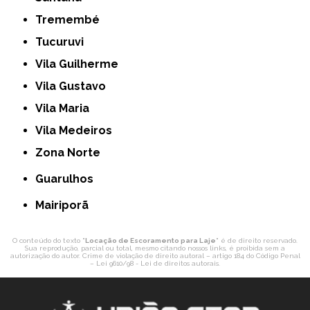
Tremembé
Tucuruvi
Vila Guilherme
Vila Gustavo
Vila Maria
Vila Medeiros
Zona Norte
Guarulhos
Mairiporã
O conteúdo do texto "
Locação de Escoramento para Laje
" é de direito reservado.
Sua reprodução, parcial ou total, mesmo citando nossos links, é proibida sem a
autorização do autor. Crime de violação de direito autoral – artigo 184 do Código Penal
–
Lei 9610/98 - Lei de direitos autorais
.