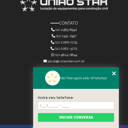
CONTATO
(11) 2485-8942
(11) 2451-7497
(11) 2086-7274
(11) 2082-3272
(11) 4804-6844
paulo@uniaostar.com.br
MENU
Olá! Fale agora pelo WhatsApp
HOME
QUEM SOMOS
SERVIÇOS
Insira seu telefone
CONTATO
CATEGORIAS
MAPA DO SITE
INICIAR CONVERSA