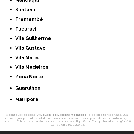
Mandaqui
Santana
Tremembé
Tucuruvi
Vila Guilherme
Vila Gustavo
Vila Maria
Vila Medeiros
Zona Norte
Guarulhos
Mairiporã
O conteúdo do texto "
Aluguéis de Escoras Metálicas
" é de direito reservado. Sua
reprodução, parcial ou total, mesmo citando nossos links, é proibida sem a autorização
do autor. Crime de violação de direito autoral – artigo 184 do Código Penal –
Lei 9610/98
- Lei de direitos autorais
.