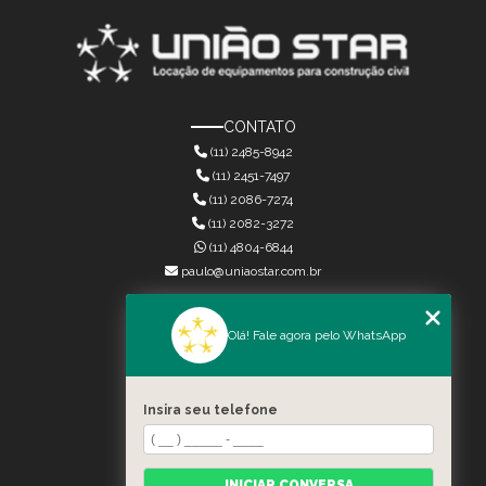
CONTATO
(11) 2485-8942
(11) 2451-7497
(11) 2086-7274
(11) 2082-3272
(11) 4804-6844
paulo@uniaostar.com.br
MENU
Olá! Fale agora pelo WhatsApp
HOME
QUEM SOMOS
SERVIÇOS
Insira seu telefone
CONTATO
CATEGORIAS
MAPA DO SITE
INICIAR CONVERSA