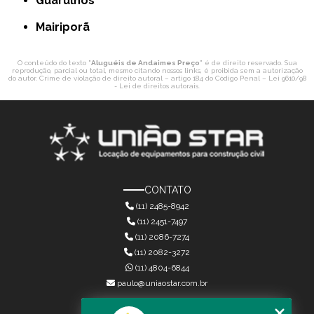
Guarulhos
Mairiporã
O conteúdo do texto "
Aluguéis de Andaimes Preço
" é de direito reservado. Sua
reprodução, parcial ou total, mesmo citando nossos links, é proibida sem a autorização
do autor. Crime de violação de direito autoral – artigo 184 do Código Penal –
Lei 9610/98
- Lei de direitos autorais
.
CONTATO
(11) 2485-8942
(11) 2451-7497
(11) 2086-7274
(11) 2082-3272
(11) 4804-6844
paulo@uniaostar.com.br