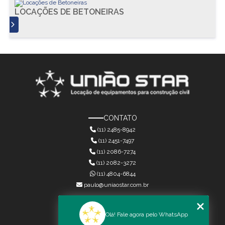
LOCAÇÕES DE BETONEIRAS
S
CONTATO
(11) 2485-8942
(11) 2451-7497
(11) 2086-7274
(11) 2082-3272
(11) 4804-6844
paulo@uniaostar.com.br
MENU
Olá! Fale agora pelo WhatsApp
HOME