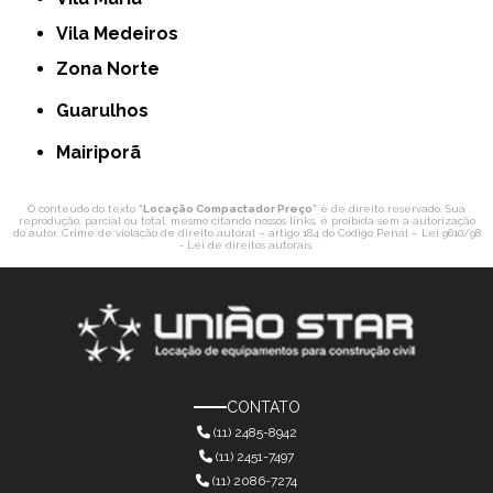
Vila Medeiros
Zona Norte
Guarulhos
Mairiporã
O conteúdo do texto "
Locação Compactador Preço
" é de direito reservado. Sua
reprodução, parcial ou total, mesmo citando nossos links, é proibida sem a autorização
do autor. Crime de violação de direito autoral – artigo 184 do Código Penal –
Lei 9610/98
- Lei de direitos autorais
.
CONTATO
(11) 2485-8942
(11) 2451-7497
(11) 2086-7274