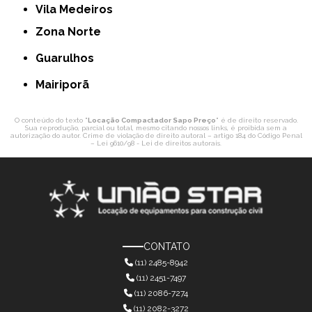
Vila Medeiros
Zona Norte
Guarulhos
Mairiporã
O conteúdo do texto "
Locação Compactador Sapo Preço
" é de direito reservado.
Sua reprodução, parcial ou total, mesmo citando nossos links, é proibida sem a
autorização do autor. Crime de violação de direito autoral – artigo 184 do Código Penal
–
Lei 9610/98 - Lei de direitos autorais
.
CONTATO
(11) 2485-8942
(11) 2451-7497
(11) 2086-7274
(11) 2082-3272