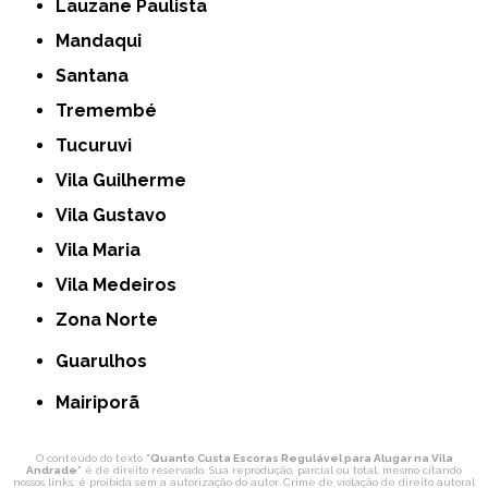
Lauzane Paulista
Mandaqui
Santana
Tremembé
Tucuruvi
Vila Guilherme
Vila Gustavo
Vila Maria
Vila Medeiros
Zona Norte
Guarulhos
Mairiporã
O conteúdo do texto "
Quanto Custa Escoras Regulável para Alugar na Vila
Andrade
" é de direito reservado. Sua reprodução, parcial ou total, mesmo citando
nossos links, é proibida sem a autorização do autor. Crime de violação de direito autoral