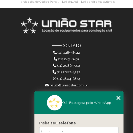
– artigo 184 do Código Penal –
Lei 9610/98 - Lei de direitos autorais
.
CONTATO
(11) 2485-8942
(11) 2451-7497
(11) 2086-7274
(11) 2082-3272
(11) 4804-6844
paulo@uniaostar.com.br
MENU
Olá! Fale agora pelo WhatsApp
HOME
QUEM SOMOS
SERVIÇOS
Insira seu telefone
CONTATO
CATEGORIAS