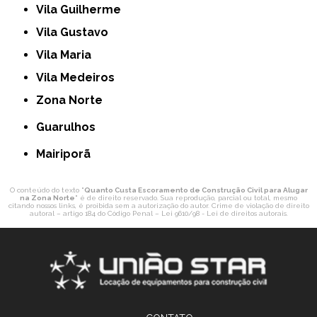
Vila Guilherme
Vila Gustavo
Vila Maria
Vila Medeiros
Zona Norte
Guarulhos
Mairiporã
O conteúdo do texto "
Quanto Custa Escoramento de Construção Civil para Alugar
na Zona Norte
" é de direito reservado. Sua reprodução, parcial ou total, mesmo
citando nossos links, é proibida sem a autorização do autor. Crime de violação de direito
autoral – artigo 184 do Código Penal –
Lei 9610/98 - Lei de direitos autorais
.