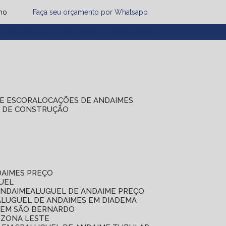
mo
Faça seu orçamento por Whatsapp
1) 2485-8942
(11) 2451-7497
(11) 2086-7274
DE ESCORA
LOCAÇÕES DE ANDAIMES
S DE CONSTRUÇÃO
DAIMES PREÇO
GUEL
ANDAIME
ALUGUEL DE ANDAIME PREÇO
ALUGUEL DE ANDAIMES EM DIADEMA
S EM SÃO BERNARDO
 ZONA LESTE