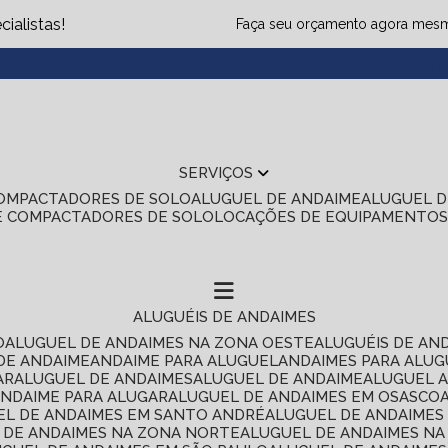
ialistas!
Faça seu orçamento agora mes
(1
SERVIÇOS
COMPACTADORES DE SOLO
ALUGUEL DE ANDAIME
ALUGUEL 
E COMPACTADORES DE SOLO
LOCAÇÕES DE EQUIPAMENTO
ALUGUÉIS DE ANDAIMES
O
ALUGUEL DE ANDAIMES NA ZONA OESTE
ALUGUÉIS DE AN
 DE ANDAIME
ANDAIME PARA ALUGUEL
ANDAIMES PARA ALU
AR
ALUGUEL DE ANDAIMES
ALUGUEL DE ANDAIME
ALUGUEL 
ANDAIME PARA ALUGAR
ALUGUEL DE ANDAIMES EM OSASCO
UEL DE ANDAIMES EM SANTO ANDRÉ
ALUGUEL DE ANDAIME
L DE ANDAIMES NA ZONA NORTE
ALUGUEL DE ANDAIMES NA