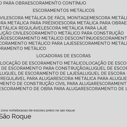
O PARA OBRA
ESCORAMENTO CONTÍNUO
ESCORAMENTOS METÁLICOS
VIL
ESCORA METÁLICA DE FÁCIL MONTAGEM
ESCORA METÁL
ORA METÁLICA PARA PRÉDIO
ESCORA METÁLICA PARA OBRA
METÁLICA REGULÁVEL
ESCORA METÁLICA PARA LAJE
ÇÃO CIVIL
ESCORAMENTO METÁLICO PARA CONSTRUÇÃO
ÇÃO
ESCORAMENTO METÁLICO DESCONTÍNUO
ESCORAMENT
SCORAMENTO METÁLICO PARA LAJES
ESCORAMENTO METÁL
CORAMENTO METÁLICO
LOCADORAS DE ESCORAS
S
LOCAÇÃO DE ESCORAMENTO METÁLICO
LOCAÇÃO DE ESCO
L DE ESCORAMENTO PARA CONSTRUÇÃO
ALUGUEL DE ESC
ALUGUEL DE ESCORAMENTO DE LAJES
ALUGUEL DE ESCORA 
S REGULÁVEL PARA ALUGAR
ESCORA METÁLICA PARA ALUGU
AMENTO DE CONSTRUÇÃO CIVIL PARA ALUGAR
ESCORAMENT
ESCORAMENTO DE OBRA PARA ALUGAR
ESCORAMENTO DE 
 zona norte
locacao de escoras preco na sao roque
 São Roque