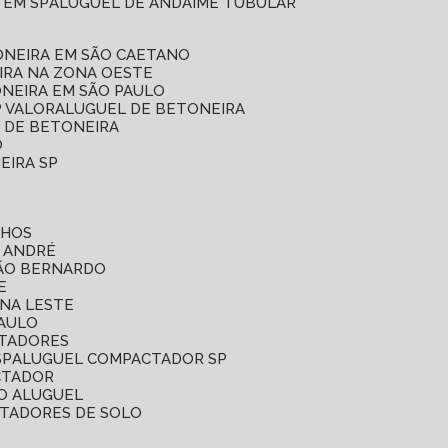
 EM SP
ALUGUEL DE ANDAIME TUBULAR
ONEIRA EM SÃO CAETANO
IRA NA ZONA OESTE
ONEIRA EM SÃO PAULO
P VALOR
ALUGUEL DE BETONEIRA
L DE BETONEIRA
O
EIRA SP
LHOS
O ANDRÉ
SÃO BERNARDO
E
ONA LESTE
PAULO
CTADORES
SP
ALUGUEL COMPACTADOR SP
CTADOR
O ALUGUEL
CTADORES DE SOLO