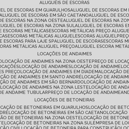
ALUGUÉIS DE ESCORAS
UEL DE ESCORAS EM GUARULHOS
ALUGUEL DE ESCORAS EM
ALUGUEL DE ESCORAS EM SÃO CAETANO
ALUGUEL DE ESC
 DE ESCORAS NA ZONA OESTE
ALUGUEL DE ESCORAS NA Z
ALUGUEL DE ESCORAS NA ZONA SUL
ALUGUEL DE ESCORAS 
DE ESCORAS METÁLICAS
ESCORAS METÁLICAS PREÇO ALUGU
CAS
ESCORAS METÁLICAS ALUGUEL
ESCORAS ALUGUEL
PRE
E ESCORAS PARA LAJE SP
ALUGUEL DE ESCORAS
ESCORAS M
CORAS METÁLICAS ALUGUEL PREÇO
ALUGUEL ESCORA METÁ
LOCAÇÕES DE ANDAIMES
O
LOCAÇÃO DE ANDAIMES NA ZONA OESTE
PREÇO DE LOCA
LOCAÇÕES
LOCAÇÃO DE ANDAIMES
LOCAÇÃO DE ANDAIME
LO
ES PREÇO
LOCAÇÃO DE ANDAIMES EM DIADEMA
LOCAÇÃO D
AÇÃO DE ANDAIMES EM SANTO ANDRÉ
LOCAÇÃO DE ANDAIM
AÇÃO DE ANDAIMES EM SÃO BERNARDO
LOCAÇÃO DE ANDAI
E
LOCAÇÃO DE ANDAIMES NA ZONA LESTE
LOCAÇÃO DE AND
 DE ANDAIME TUBULAR
PREÇO DE LOCAÇÃO DE ANDAIME
AN
LOCAÇÕES DE BETONEIRAS
OCAÇÃO DE BETONEIRAS EM GUARULHOS
LOCAÇÃO DE BET
NDRÉ
LOCAÇÃO DE BETONEIRAS EM SÃO CAETANO
LOCAÇÃO
ÇÃO DE BETONEIRAS NA ZONA OESTE
LOCAÇÃO DE BETON
TE
LOCAÇÃO DE BETONEIRAS NA ZONA SUL
EMPRESA DE L
ÇÃO CIVIL
LOCAÇÃO DE BETONEIRA PARA CONSTRUÇÃO
LO