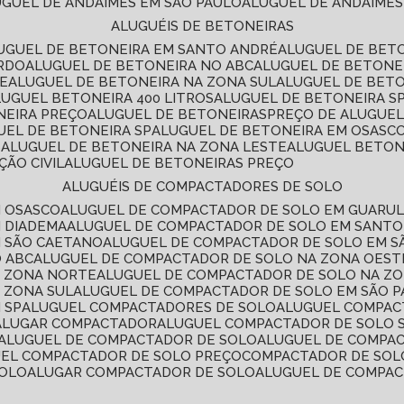
LUGUEL DE ANDAIMES EM SÃO PAULO
ALUGUEL DE ANDAIMES
ALUGUÉIS DE BETONEIRAS
LUGUEL DE BETONEIRA EM SANTO ANDRÉ
ALUGUEL DE BET
ARDO
ALUGUEL DE BETONEIRA NO ABC
ALUGUEL DE BETONE
TE
ALUGUEL DE BETONEIRA NA ZONA SUL
ALUGUEL DE BET
LUGUEL BETONEIRA 400 LITROS
ALUGUEL DE BETONEIRA S
NEIRA PREÇO
ALUGUEL DE BETONEIRAS
PREÇO DE ALUGUE
GUEL DE BETONEIRA SP
ALUGUEL DE BETONEIRA EM OSASC
S
ALUGUEL DE BETONEIRA NA ZONA LESTE
ALUGUEL BETON
ÃO CIVIL
ALUGUEL DE BETONEIRAS PREÇO
ALUGUÉIS DE COMPACTADORES DE SOLO
M OSASCO
ALUGUEL DE COMPACTADOR DE SOLO EM GUARU
M DIADEMA
ALUGUEL DE COMPACTADOR DE SOLO EM SANT
M SÃO CAETANO
ALUGUEL DE COMPACTADOR DE SOLO EM 
O ABC
ALUGUEL DE COMPACTADOR DE SOLO NA ZONA OEST
A ZONA NORTE
ALUGUEL DE COMPACTADOR DE SOLO NA Z
 ZONA SUL
ALUGUEL DE COMPACTADOR DE SOLO EM SÃO 
 SP
ALUGUEL COMPACTADORES DE SOLO
ALUGUEL COMPA
ALUGAR COMPACTADOR
ALUGUEL COMPACTADOR DE SOLO 
ALUGUEL DE COMPACTADOR DE SOLO
ALUGUEL DE COMPA
UEL COMPACTADOR DE SOLO PREÇO
COMPACTADOR DE SOL
SOLO
ALUGAR COMPACTADOR DE SOLO
ALUGUEL DE COMPA