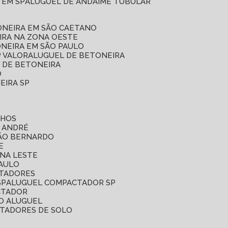
 EM SP
ALUGUEL DE ANDAIME TUBULAR
ONEIRA EM SÃO CAETANO
IRA NA ZONA OESTE
ONEIRA EM SÃO PAULO
P VALOR
ALUGUEL DE BETONEIRA
L DE BETONEIRA
O
EIRA SP
LHOS
O ANDRÉ
SÃO BERNARDO
E
ONA LESTE
PAULO
CTADORES
SP
ALUGUEL COMPACTADOR SP
CTADOR
O ALUGUEL
CTADORES DE SOLO