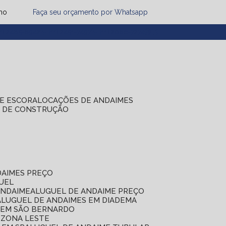
mo
Faça seu orçamento por Whatsapp
1) 2485-8942
(11) 2451-7497
(11) 2086-7274
DE ESCORA
LOCAÇÕES DE ANDAIMES
S DE CONSTRUÇÃO
DAIMES PREÇO
GUEL
ANDAIME
ALUGUEL DE ANDAIME PREÇO
ALUGUEL DE ANDAIMES EM DIADEMA
S EM SÃO BERNARDO
 ZONA LESTE