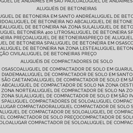
LUGUEL DE ANDAIMES EM SÃO PAULO
ALUGUEL DE ANDAIMES
ALUGUÉIS DE BETONEIRAS
LUGUEL DE BETONEIRA EM SANTO ANDRÉ
ALUGUEL DE BET
ARDO
ALUGUEL DE BETONEIRA NO ABC
ALUGUEL DE BETONE
TE
ALUGUEL DE BETONEIRA NA ZONA SUL
ALUGUEL DE BET
LUGUEL BETONEIRA 400 LITROS
ALUGUEL DE BETONEIRA S
NEIRA PREÇO
ALUGUEL DE BETONEIRAS
PREÇO DE ALUGUE
GUEL DE BETONEIRA SP
ALUGUEL DE BETONEIRA EM OSASC
S
ALUGUEL DE BETONEIRA NA ZONA LESTE
ALUGUEL BETON
ÃO CIVIL
ALUGUEL DE BETONEIRAS PREÇO
ALUGUÉIS DE COMPACTADORES DE SOLO
M OSASCO
ALUGUEL DE COMPACTADOR DE SOLO EM GUARU
M DIADEMA
ALUGUEL DE COMPACTADOR DE SOLO EM SANT
M SÃO CAETANO
ALUGUEL DE COMPACTADOR DE SOLO EM 
O ABC
ALUGUEL DE COMPACTADOR DE SOLO NA ZONA OEST
A ZONA NORTE
ALUGUEL DE COMPACTADOR DE SOLO NA Z
 ZONA SUL
ALUGUEL DE COMPACTADOR DE SOLO EM SÃO 
 SP
ALUGUEL COMPACTADORES DE SOLO
ALUGUEL COMPA
ALUGAR COMPACTADOR
ALUGUEL COMPACTADOR DE SOLO 
ALUGUEL DE COMPACTADOR DE SOLO
ALUGUEL DE COMPA
UEL COMPACTADOR DE SOLO PREÇO
COMPACTADOR DE SOL
SOLO
ALUGAR COMPACTADOR DE SOLO
ALUGUEL DE COMPA