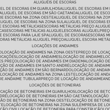
ALUGUÉIS DE ESCORAS
UEL DE ESCORAS EM GUARULHOS
ALUGUEL DE ESCORAS EM
ALUGUEL DE ESCORAS EM SÃO CAETANO
ALUGUEL DE ESC
 DE ESCORAS NA ZONA OESTE
ALUGUEL DE ESCORAS NA Z
ALUGUEL DE ESCORAS NA ZONA SUL
ALUGUEL DE ESCORAS 
DE ESCORAS METÁLICAS
ESCORAS METÁLICAS PREÇO ALUGU
CAS
ESCORAS METÁLICAS ALUGUEL
ESCORAS ALUGUEL
PRE
E ESCORAS PARA LAJE SP
ALUGUEL DE ESCORAS
ESCORAS M
CORAS METÁLICAS ALUGUEL PREÇO
ALUGUEL ESCORA METÁ
LOCAÇÕES DE ANDAIMES
O
LOCAÇÃO DE ANDAIMES NA ZONA OESTE
PREÇO DE LOCA
LOCAÇÕES
LOCAÇÃO DE ANDAIMES
LOCAÇÃO DE ANDAIME
LO
ES PREÇO
LOCAÇÃO DE ANDAIMES EM DIADEMA
LOCAÇÃO D
AÇÃO DE ANDAIMES EM SANTO ANDRÉ
LOCAÇÃO DE ANDAIM
AÇÃO DE ANDAIMES EM SÃO BERNARDO
LOCAÇÃO DE ANDAI
E
LOCAÇÃO DE ANDAIMES NA ZONA LESTE
LOCAÇÃO DE AND
 DE ANDAIME TUBULAR
PREÇO DE LOCAÇÃO DE ANDAIME
AN
LOCAÇÕES DE BETONEIRAS
OCAÇÃO DE BETONEIRAS EM GUARULHOS
LOCAÇÃO DE BET
NDRÉ
LOCAÇÃO DE BETONEIRAS EM SÃO CAETANO
LOCAÇÃO
ÇÃO DE BETONEIRAS NA ZONA OESTE
LOCAÇÃO DE BETON
TE
LOCAÇÃO DE BETONEIRAS NA ZONA SUL
EMPRESA DE L
ÇÃO CIVIL
LOCAÇÃO DE BETONEIRA PARA CONSTRUÇÃO
LO