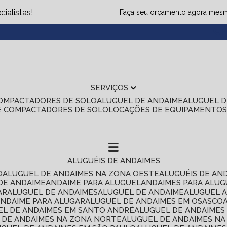
ialistas!
Faça seu orçamento agora mes
(1
SERVIÇOS
COMPACTADORES DE SOLO
ALUGUEL DE ANDAIME
ALUGUEL 
E COMPACTADORES DE SOLO
LOCAÇÕES DE EQUIPAMENTO
ALUGUÉIS DE ANDAIMES
O
ALUGUEL DE ANDAIMES NA ZONA OESTE
ALUGUÉIS DE AN
 DE ANDAIME
ANDAIME PARA ALUGUEL
ANDAIMES PARA ALU
AR
ALUGUEL DE ANDAIMES
ALUGUEL DE ANDAIME
ALUGUEL 
ANDAIME PARA ALUGAR
ALUGUEL DE ANDAIMES EM OSASCO
UEL DE ANDAIMES EM SANTO ANDRÉ
ALUGUEL DE ANDAIME
L DE ANDAIMES NA ZONA NORTE
ALUGUEL DE ANDAIMES NA