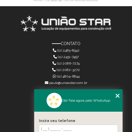
Penal –
Lei 9610/98 - Lei de direitos autorais
.
CONTATO
(11) 2485-8942
(11) 2451-7497
(11) 2086-7274
(11) 2082-3272
(11) 4804-6844
paulo@uniaostar.com.br
MENU
Olá! Fale agora pelo WhatsApp
HOME
QUEM SOMOS
SERVIÇOS
Insira seu telefone
CONTATO
CATEGORIAS