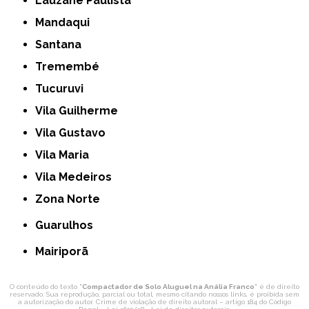
Lauzane Paulista
Mandaqui
Santana
Tremembé
Tucuruvi
Vila Guilherme
Vila Gustavo
Vila Maria
Vila Medeiros
Zona Norte
Guarulhos
Mairiporã
O conteúdo do texto "
Compactador de Solo Aluguel na Anália Franco
" é de direito
reservado. Sua reprodução, parcial ou total, mesmo citando nossos links, é proibida sem
a autorização do autor. Crime de violação de direito autoral – artigo 184 do Código