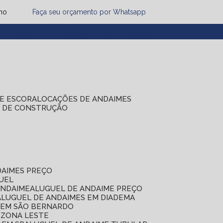
mo
Faça seu orçamento por Whatsapp
1) 2485-8942
(11) 2451-7497
(11) 2086-7274
DE ESCORA
LOCAÇÕES DE ANDAIMES
S DE CONSTRUÇÃO
DAIMES PREÇO
GUEL
ANDAIME
ALUGUEL DE ANDAIME PREÇO
ALUGUEL DE ANDAIMES EM DIADEMA
S EM SÃO BERNARDO
 ZONA LESTE