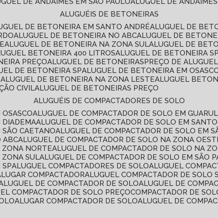
LUGUEL DE ANDAIMES EM SÃO PAULO
ALUGUEL DE ANDAIMES
ALUGUÉIS DE BETONEIRAS
LUGUEL DE BETONEIRA EM SANTO ANDRÉ
ALUGUEL DE BET
ARDO
ALUGUEL DE BETONEIRA NO ABC
ALUGUEL DE BETONE
TE
ALUGUEL DE BETONEIRA NA ZONA SUL
ALUGUEL DE BET
LUGUEL BETONEIRA 400 LITROS
ALUGUEL DE BETONEIRA S
NEIRA PREÇO
ALUGUEL DE BETONEIRAS
PREÇO DE ALUGUE
GUEL DE BETONEIRA SP
ALUGUEL DE BETONEIRA EM OSASC
S
ALUGUEL DE BETONEIRA NA ZONA LESTE
ALUGUEL BETON
ÃO CIVIL
ALUGUEL DE BETONEIRAS PREÇO
ALUGUÉIS DE COMPACTADORES DE SOLO
M OSASCO
ALUGUEL DE COMPACTADOR DE SOLO EM GUARU
M DIADEMA
ALUGUEL DE COMPACTADOR DE SOLO EM SANT
M SÃO CAETANO
ALUGUEL DE COMPACTADOR DE SOLO EM 
O ABC
ALUGUEL DE COMPACTADOR DE SOLO NA ZONA OEST
A ZONA NORTE
ALUGUEL DE COMPACTADOR DE SOLO NA Z
 ZONA SUL
ALUGUEL DE COMPACTADOR DE SOLO EM SÃO 
 SP
ALUGUEL COMPACTADORES DE SOLO
ALUGUEL COMPA
ALUGAR COMPACTADOR
ALUGUEL COMPACTADOR DE SOLO 
ALUGUEL DE COMPACTADOR DE SOLO
ALUGUEL DE COMPA
UEL COMPACTADOR DE SOLO PREÇO
COMPACTADOR DE SOL
SOLO
ALUGAR COMPACTADOR DE SOLO
ALUGUEL DE COMPA