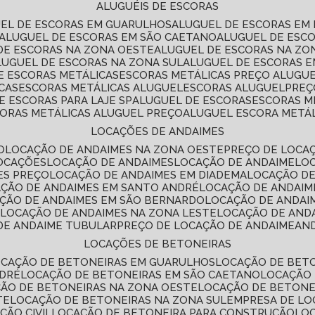
ALUGUÉIS DE ESCORAS
UEL DE ESCORAS EM GUARULHOS
ALUGUEL DE ESCORAS EM
ALUGUEL DE ESCORAS EM SÃO CAETANO
ALUGUEL DE ESC
 DE ESCORAS NA ZONA OESTE
ALUGUEL DE ESCORAS NA Z
ALUGUEL DE ESCORAS NA ZONA SUL
ALUGUEL DE ESCORAS 
DE ESCORAS METÁLICAS
ESCORAS METÁLICAS PREÇO ALUGU
CAS
ESCORAS METÁLICAS ALUGUEL
ESCORAS ALUGUEL
PRE
E ESCORAS PARA LAJE SP
ALUGUEL DE ESCORAS
ESCORAS M
CORAS METÁLICAS ALUGUEL PREÇO
ALUGUEL ESCORA METÁ
LOCAÇÕES DE ANDAIMES
O
LOCAÇÃO DE ANDAIMES NA ZONA OESTE
PREÇO DE LOCA
LOCAÇÕES
LOCAÇÃO DE ANDAIMES
LOCAÇÃO DE ANDAIME
LO
ES PREÇO
LOCAÇÃO DE ANDAIMES EM DIADEMA
LOCAÇÃO D
AÇÃO DE ANDAIMES EM SANTO ANDRÉ
LOCAÇÃO DE ANDAIM
AÇÃO DE ANDAIMES EM SÃO BERNARDO
LOCAÇÃO DE ANDAI
E
LOCAÇÃO DE ANDAIMES NA ZONA LESTE
LOCAÇÃO DE AND
 DE ANDAIME TUBULAR
PREÇO DE LOCAÇÃO DE ANDAIME
AN
LOCAÇÕES DE BETONEIRAS
OCAÇÃO DE BETONEIRAS EM GUARULHOS
LOCAÇÃO DE BET
NDRÉ
LOCAÇÃO DE BETONEIRAS EM SÃO CAETANO
LOCAÇÃO
ÇÃO DE BETONEIRAS NA ZONA OESTE
LOCAÇÃO DE BETON
TE
LOCAÇÃO DE BETONEIRAS NA ZONA SUL
EMPRESA DE L
ÇÃO CIVIL
LOCAÇÃO DE BETONEIRA PARA CONSTRUÇÃO
LO