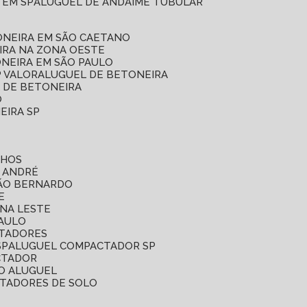
 EM SP
ALUGUEL DE ANDAIME TUBULAR
ONEIRA EM SÃO CAETANO
IRA NA ZONA OESTE
ONEIRA EM SÃO PAULO
P VALOR
ALUGUEL DE BETONEIRA
L DE BETONEIRA
O
EIRA SP
LHOS
O ANDRÉ
SÃO BERNARDO
E
ONA LESTE
PAULO
CTADORES
SP
ALUGUEL COMPACTADOR SP
CTADOR
O ALUGUEL
CTADORES DE SOLO