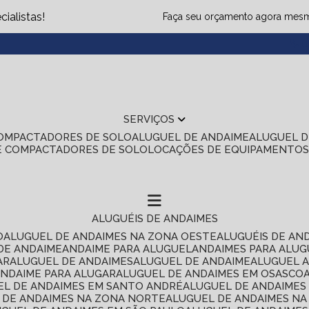
ialistas!
Faça seu orçamento agora mes
(1
SERVIÇOS
COMPACTADORES DE SOLO
ALUGUEL DE ANDAIME
ALUGUEL 
E COMPACTADORES DE SOLO
LOCAÇÕES DE EQUIPAMENTO
ALUGUÉIS DE ANDAIMES
O
ALUGUEL DE ANDAIMES NA ZONA OESTE
ALUGUÉIS DE AN
 DE ANDAIME
ANDAIME PARA ALUGUEL
ANDAIMES PARA ALU
AR
ALUGUEL DE ANDAIMES
ALUGUEL DE ANDAIME
ALUGUEL 
ANDAIME PARA ALUGAR
ALUGUEL DE ANDAIMES EM OSASCO
UEL DE ANDAIMES EM SANTO ANDRÉ
ALUGUEL DE ANDAIME
L DE ANDAIMES NA ZONA NORTE
ALUGUEL DE ANDAIMES NA