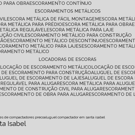
O PARA OBRA
ESCORAMENTO CONTÍNUO
ESCORAMENTOS METÁLICOS
VIL
ESCORA METÁLICA DE FÁCIL MONTAGEM
ESCORA METÁL
ORA METÁLICA PARA PRÉDIO
ESCORA METÁLICA PARA OBRA
METÁLICA REGULÁVEL
ESCORA METÁLICA PARA LAJE
ÇÃO CIVIL
ESCORAMENTO METÁLICO PARA CONSTRUÇÃO
ÇÃO
ESCORAMENTO METÁLICO DESCONTÍNUO
ESCORAMENT
SCORAMENTO METÁLICO PARA LAJES
ESCORAMENTO METÁL
CORAMENTO METÁLICO
LOCADORAS DE ESCORAS
S
LOCAÇÃO DE ESCORAMENTO METÁLICO
LOCAÇÃO DE ESCO
L DE ESCORAMENTO PARA CONSTRUÇÃO
ALUGUEL DE ESC
ALUGUEL DE ESCORAMENTO DE LAJES
ALUGUEL DE ESCORA 
S REGULÁVEL PARA ALUGAR
ESCORA METÁLICA PARA ALUGU
AMENTO DE CONSTRUÇÃO CIVIL PARA ALUGAR
ESCORAMENT
ESCORAMENTO DE OBRA PARA ALUGAR
ESCORAMENTO DE 
oes de compactadores preco
aluguel compactador em santa isabel
a Isabel