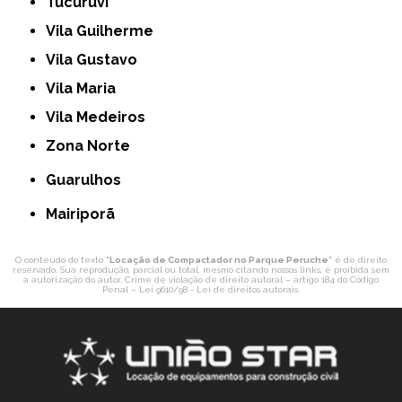
Tucuruvi
Vila Guilherme
Vila Gustavo
Vila Maria
Vila Medeiros
Zona Norte
Guarulhos
Mairiporã
O conteúdo do texto "
Locação de Compactador no Parque Peruche
" é de direito
reservado. Sua reprodução, parcial ou total, mesmo citando nossos links, é proibida sem
a autorização do autor. Crime de violação de direito autoral – artigo 184 do Código
Penal –
Lei 9610/98 - Lei de direitos autorais
.