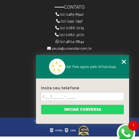
CONTATO
(11) 2485-8942
(11) 2451-7497
(11) 2086-7274
(11) 2082-3272
(11) 4804-6844
paulo@uniaostar.com.br
MENU
Olá! Fale agora pelo WhatsApp
HOME
QUEM SOMOS
SERVIÇOS
Insira seu telefone
CONTATO
CATEGORIAS
MAPA DO SITE
INICIAR CONVERSA
Copyright © União Star. (Lei 9610 de 19/02/1998)
1
HTML
CSS