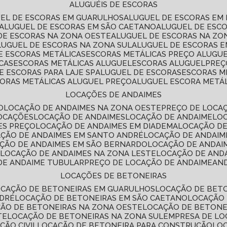
ALUGUÉIS DE ESCORAS
UEL DE ESCORAS EM GUARULHOS
ALUGUEL DE ESCORAS EM
ALUGUEL DE ESCORAS EM SÃO CAETANO
ALUGUEL DE ESC
 DE ESCORAS NA ZONA OESTE
ALUGUEL DE ESCORAS NA Z
ALUGUEL DE ESCORAS NA ZONA SUL
ALUGUEL DE ESCORAS 
DE ESCORAS METÁLICAS
ESCORAS METÁLICAS PREÇO ALUGU
CAS
ESCORAS METÁLICAS ALUGUEL
ESCORAS ALUGUEL
PRE
E ESCORAS PARA LAJE SP
ALUGUEL DE ESCORAS
ESCORAS M
CORAS METÁLICAS ALUGUEL PREÇO
ALUGUEL ESCORA METÁ
LOCAÇÕES DE ANDAIMES
O
LOCAÇÃO DE ANDAIMES NA ZONA OESTE
PREÇO DE LOCA
LOCAÇÕES
LOCAÇÃO DE ANDAIMES
LOCAÇÃO DE ANDAIME
LO
ES PREÇO
LOCAÇÃO DE ANDAIMES EM DIADEMA
LOCAÇÃO D
AÇÃO DE ANDAIMES EM SANTO ANDRÉ
LOCAÇÃO DE ANDAIM
AÇÃO DE ANDAIMES EM SÃO BERNARDO
LOCAÇÃO DE ANDAI
E
LOCAÇÃO DE ANDAIMES NA ZONA LESTE
LOCAÇÃO DE AND
 DE ANDAIME TUBULAR
PREÇO DE LOCAÇÃO DE ANDAIME
AN
LOCAÇÕES DE BETONEIRAS
OCAÇÃO DE BETONEIRAS EM GUARULHOS
LOCAÇÃO DE BET
NDRÉ
LOCAÇÃO DE BETONEIRAS EM SÃO CAETANO
LOCAÇÃO
ÇÃO DE BETONEIRAS NA ZONA OESTE
LOCAÇÃO DE BETON
TE
LOCAÇÃO DE BETONEIRAS NA ZONA SUL
EMPRESA DE L
ÇÃO CIVIL
LOCAÇÃO DE BETONEIRA PARA CONSTRUÇÃO
LO