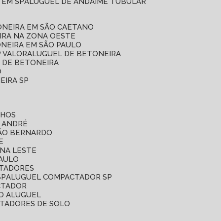
 EM SP
ALUGUEL DE ANDAIME TUBULAR
ONEIRA EM SÃO CAETANO
IRA NA ZONA OESTE
ONEIRA EM SÃO PAULO
P VALOR
ALUGUEL DE BETONEIRA
L DE BETONEIRA
O
EIRA SP
LHOS
O ANDRÉ
SÃO BERNARDO
E
ONA LESTE
PAULO
CTADORES
SP
ALUGUEL COMPACTADOR SP
CTADOR
O ALUGUEL
CTADORES DE SOLO