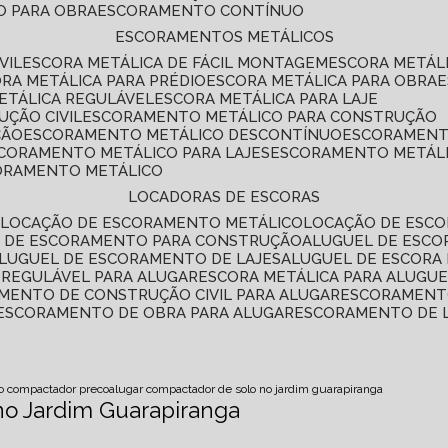
O PARA OBRA
ESCORAMENTO CONTÍNUO
ESCORAMENTOS METÁLICOS
VIL
ESCORA METÁLICA DE FÁCIL MONTAGEM
ESCORA METÁL
ORA METÁLICA PARA PRÉDIO
ESCORA METÁLICA PARA OBRA
METÁLICA REGULÁVEL
ESCORA METÁLICA PARA LAJE
ÇÃO CIVIL
ESCORAMENTO METÁLICO PARA CONSTRUÇÃO
ÇÃO
ESCORAMENTO METÁLICO DESCONTÍNUO
ESCORAMENT
SCORAMENTO METÁLICO PARA LAJES
ESCORAMENTO METÁL
CORAMENTO METÁLICO
LOCADORAS DE ESCORAS
S
LOCAÇÃO DE ESCORAMENTO METÁLICO
LOCAÇÃO DE ESCO
L DE ESCORAMENTO PARA CONSTRUÇÃO
ALUGUEL DE ESC
ALUGUEL DE ESCORAMENTO DE LAJES
ALUGUEL DE ESCORA 
S REGULÁVEL PARA ALUGAR
ESCORA METÁLICA PARA ALUGU
AMENTO DE CONSTRUÇÃO CIVIL PARA ALUGAR
ESCORAMENT
ESCORAMENTO DE OBRA PARA ALUGAR
ESCORAMENTO DE 
o compactador preco
alugar compactador de solo no jardim guarapiranga
no Jardim Guarapiranga