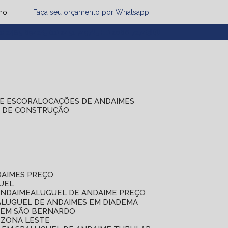
mo
Faça seu orçamento por Whatsapp
1) 2485-8942
(11) 2451-7497
(11) 2086-7274
DE ESCORA
LOCAÇÕES DE ANDAIMES
S DE CONSTRUÇÃO
DAIMES PREÇO
GUEL
ANDAIME
ALUGUEL DE ANDAIME PREÇO
ALUGUEL DE ANDAIMES EM DIADEMA
S EM SÃO BERNARDO
 ZONA LESTE