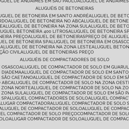
LUGUEL DE ANDAIMES EM SÃO PAULO
ALUGUEL DE ANDAIMES
ALUGUÉIS DE BETONEIRAS
LUGUEL DE BETONEIRA EM SANTO ANDRÉ
ALUGUEL DE BET
ARDO
ALUGUEL DE BETONEIRA NO ABC
ALUGUEL DE BETONE
TE
ALUGUEL DE BETONEIRA NA ZONA SUL
ALUGUEL DE BET
LUGUEL BETONEIRA 400 LITROS
ALUGUEL DE BETONEIRA S
NEIRA PREÇO
ALUGUEL DE BETONEIRAS
PREÇO DE ALUGUE
GUEL DE BETONEIRA SP
ALUGUEL DE BETONEIRA EM OSASC
S
ALUGUEL DE BETONEIRA NA ZONA LESTE
ALUGUEL BETON
ÃO CIVIL
ALUGUEL DE BETONEIRAS PREÇO
ALUGUÉIS DE COMPACTADORES DE SOLO
M OSASCO
ALUGUEL DE COMPACTADOR DE SOLO EM GUARU
M DIADEMA
ALUGUEL DE COMPACTADOR DE SOLO EM SANT
M SÃO CAETANO
ALUGUEL DE COMPACTADOR DE SOLO EM 
O ABC
ALUGUEL DE COMPACTADOR DE SOLO NA ZONA OEST
A ZONA NORTE
ALUGUEL DE COMPACTADOR DE SOLO NA Z
 ZONA SUL
ALUGUEL DE COMPACTADOR DE SOLO EM SÃO 
 SP
ALUGUEL COMPACTADORES DE SOLO
ALUGUEL COMPA
ALUGAR COMPACTADOR
ALUGUEL COMPACTADOR DE SOLO 
ALUGUEL DE COMPACTADOR DE SOLO
ALUGUEL DE COMPA
UEL COMPACTADOR DE SOLO PREÇO
COMPACTADOR DE SOL
SOLO
ALUGAR COMPACTADOR DE SOLO
ALUGUEL DE COMPA