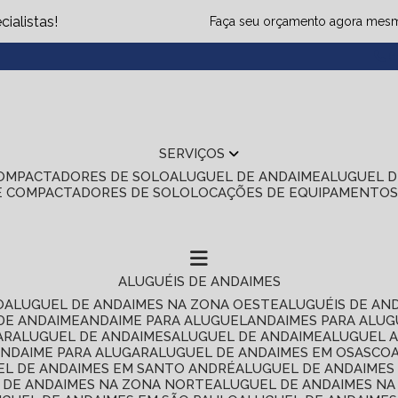
ialistas!
Faça seu orçamento agora mes
(1
SERVIÇOS
COMPACTADORES DE SOLO
ALUGUEL DE ANDAIME
ALUGUEL 
E COMPACTADORES DE SOLO
LOCAÇÕES DE EQUIPAMENTO
ALUGUÉIS DE ANDAIMES
O
ALUGUEL DE ANDAIMES NA ZONA OESTE
ALUGUÉIS DE AN
 DE ANDAIME
ANDAIME PARA ALUGUEL
ANDAIMES PARA ALU
AR
ALUGUEL DE ANDAIMES
ALUGUEL DE ANDAIME
ALUGUEL 
ANDAIME PARA ALUGAR
ALUGUEL DE ANDAIMES EM OSASCO
UEL DE ANDAIMES EM SANTO ANDRÉ
ALUGUEL DE ANDAIME
L DE ANDAIMES NA ZONA NORTE
ALUGUEL DE ANDAIMES NA