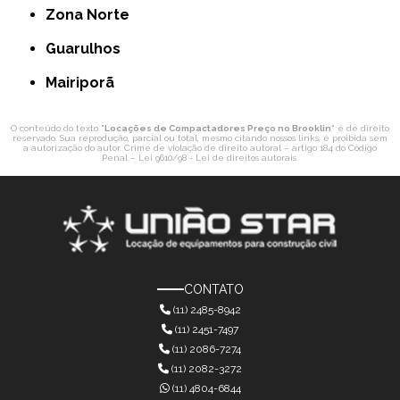
Zona Norte
Guarulhos
Mairiporã
O conteúdo do texto "
Locações de Compactadores Preço no Brooklin
" é de direito
reservado. Sua reprodução, parcial ou total, mesmo citando nossos links, é proibida sem
a autorização do autor. Crime de violação de direito autoral – artigo 184 do Código
Penal –
Lei 9610/98 - Lei de direitos autorais
.
CONTATO
(11) 2485-8942
(11) 2451-7497
(11) 2086-7274
(11) 2082-3272
(11) 4804-6844