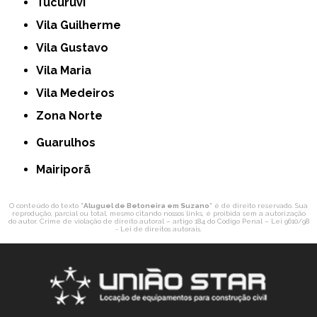
Tucuruvi
Vila Guilherme
Vila Gustavo
Vila Maria
Vila Medeiros
Zona Norte
Guarulhos
Mairiporã
O conteúdo do texto "
Aluguel de Betoneira em Suzano
" é de direito reservado. Sua
reprodução, parcial ou total, mesmo citando nossos links, é proibida sem a autorização
do autor. Crime de violação de direito autoral – artigo 184 do Código Penal –
Lei 9610/98
- Lei de direitos autorais
.