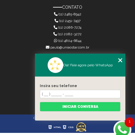
CONTATO
(11) 2485-8942
(11) 2451-7497
(11) 2086-7274
(11) 2082-3272
(11) 4804-6844
paulo@uniaostar.com.br
MENU
Olá! Fale agora pelo WhatsApp
HOME
QUEM SOMOS
SERVIÇOS
Insira seu telefone
CONTATO
CATEGORIAS
MAPA DO SITE
INICIAR CONVERSA
Copyright © União Star. (Lei 9610 de 19/02/1998)
1
HTML
CSS