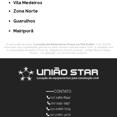
Vila Medeiros
Zona Norte
Guarulhos
Mairiporã
O conteúdo do texto "
Locação de Betoneiras Preço na Vila Dalila
" é de direito
reservado. Sua reprodução, parcial ou total, mesmo citando nossos links, é proibida sem
a autorização do autor. Crime de violação de direito autoral – artigo 184 do Código
Penal –
Lei 9610/98 - Lei de direitos autorais
.
CONTATO
(11) 2485-8942
(11) 2451-7497
(11) 2086-7274
(11) 2082-3272