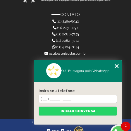
CONTATO
(11) 2485-8942
(11) 2451-7497
(11) 2086-7274
(11) 2082-3272
(11) 4804-6844
paulo@uniaostar.com.br
MENU
Olá! Fale agora pelo WhatsApp
HOME
QUEM SOMOS
SERVIÇOS
Insira seu telefone
CONTATO
CATEGORIAS
MAPA DO SITE
INICIAR CONVERSA
Copyright © União Star. (Lei 9610 de 19/02/1998)
1
HTML
CSS