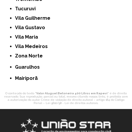
Tucuruvi
Vila Guilherme
Vila Gustavo
Vila Maria
Vila Medeiros
Zona Norte
Guarulhos
Mairiporã
O conteúdo do texto "
Valor Aluguel Betoneira 400 Litros em Itapevi
" é de direito
reservado. Sua reprodução, parcial ou total, mesmo citando nossos links, é proibida sem
a autorização do autor. Crime de violação de direito autoral – artigo 184 do Código
Penal –
Lei 9610/98 - Lei de direitos autorais
.