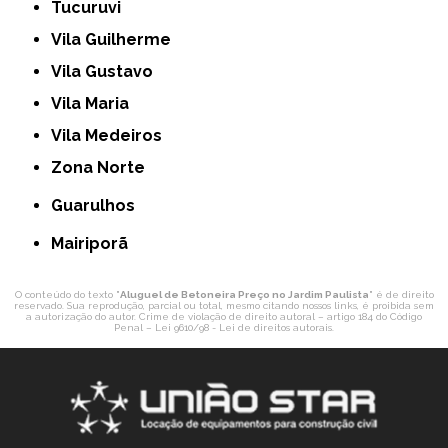
Tucuruvi
Vila Guilherme
Vila Gustavo
Vila Maria
Vila Medeiros
Zona Norte
Guarulhos
Mairiporã
O conteúdo do texto "
Aluguel de Betoneira Preço no Jardim Paulista
" é de direito
reservado. Sua reprodução, parcial ou total, mesmo citando nossos links, é proibida sem
a autorização do autor. Crime de violação de direito autoral – artigo 184 do Código
Penal –
Lei 9610/98 - Lei de direitos autorais
.