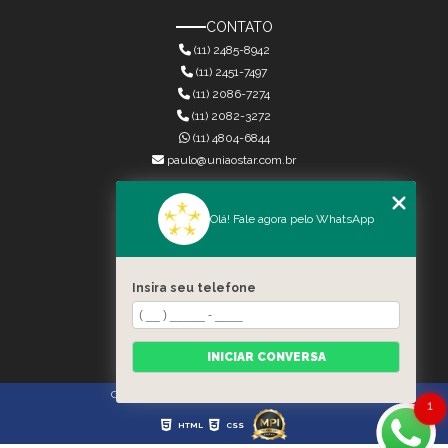
CONTATO
(11) 2485-8942
(11) 2451-7497
(11) 2086-7274
(11) 2082-3272
(11) 4804-6844
paulo@uniaostar.com.br
MENU
Olá! Fale agora pelo WhatsApp
HOME
QUEM SOMOS
SERVIÇOS
Insira seu telefone
CONTATO
CATEGORIAS
MAPA DO SITE
INICIAR CONVERSA
Copyright © União Star. (Lei 9610 de 19/02/1998)
1
HTML
CSS