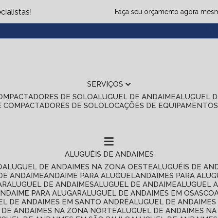
ialistas!
Faça seu orçamento agora mes
(1
SERVIÇOS
COMPACTADORES DE SOLO
ALUGUEL DE ANDAIME
ALUGUEL 
E COMPACTADORES DE SOLO
LOCAÇÕES DE EQUIPAMENTO
ALUGUÉIS DE ANDAIMES
O
ALUGUEL DE ANDAIMES NA ZONA OESTE
ALUGUÉIS DE AN
 DE ANDAIME
ANDAIME PARA ALUGUEL
ANDAIMES PARA ALU
AR
ALUGUEL DE ANDAIMES
ALUGUEL DE ANDAIME
ALUGUEL 
ANDAIME PARA ALUGAR
ALUGUEL DE ANDAIMES EM OSASCO
UEL DE ANDAIMES EM SANTO ANDRÉ
ALUGUEL DE ANDAIME
L DE ANDAIMES NA ZONA NORTE
ALUGUEL DE ANDAIMES NA