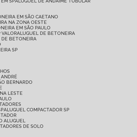
 EM SP
ALUGUEL DE ANDAIME TUBULAR
ONEIRA EM SÃO CAETANO
IRA NA ZONA OESTE
ONEIRA EM SÃO PAULO
P VALOR
ALUGUEL DE BETONEIRA
L DE BETONEIRA
O
EIRA SP
LHOS
O ANDRÉ
SÃO BERNARDO
E
ONA LESTE
PAULO
CTADORES
SP
ALUGUEL COMPACTADOR SP
CTADOR
O ALUGUEL
CTADORES DE SOLO