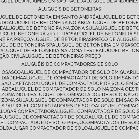
LUGUEL DE ANDAIMES EM SÃO PAULO
ALUGUEL DE ANDAIMES
ALUGUÉIS DE BETONEIRAS
LUGUEL DE BETONEIRA EM SANTO ANDRÉ
ALUGUEL DE BET
ARDO
ALUGUEL DE BETONEIRA NO ABC
ALUGUEL DE BETONE
TE
ALUGUEL DE BETONEIRA NA ZONA SUL
ALUGUEL DE BET
LUGUEL BETONEIRA 400 LITROS
ALUGUEL DE BETONEIRA S
NEIRA PREÇO
ALUGUEL DE BETONEIRAS
PREÇO DE ALUGUE
GUEL DE BETONEIRA SP
ALUGUEL DE BETONEIRA EM OSASC
S
ALUGUEL DE BETONEIRA NA ZONA LESTE
ALUGUEL BETON
ÃO CIVIL
ALUGUEL DE BETONEIRAS PREÇO
ALUGUÉIS DE COMPACTADORES DE SOLO
M OSASCO
ALUGUEL DE COMPACTADOR DE SOLO EM GUARU
M DIADEMA
ALUGUEL DE COMPACTADOR DE SOLO EM SANT
M SÃO CAETANO
ALUGUEL DE COMPACTADOR DE SOLO EM 
O ABC
ALUGUEL DE COMPACTADOR DE SOLO NA ZONA OEST
A ZONA NORTE
ALUGUEL DE COMPACTADOR DE SOLO NA Z
 ZONA SUL
ALUGUEL DE COMPACTADOR DE SOLO EM SÃO 
 SP
ALUGUEL COMPACTADORES DE SOLO
ALUGUEL COMPA
ALUGAR COMPACTADOR
ALUGUEL COMPACTADOR DE SOLO 
ALUGUEL DE COMPACTADOR DE SOLO
ALUGUEL DE COMPA
UEL COMPACTADOR DE SOLO PREÇO
COMPACTADOR DE SOL
SOLO
ALUGAR COMPACTADOR DE SOLO
ALUGUEL DE COMPA