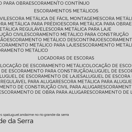
O PARA OBRA
ESCORAMENTO CONTÍNUO
ESCORAMENTOS METÁLICOS
VIL
ESCORA METÁLICA DE FÁCIL MONTAGEM
ESCORA METÁL
ORA METÁLICA PARA PRÉDIO
ESCORA METÁLICA PARA OBRA
METÁLICA REGULÁVEL
ESCORA METÁLICA PARA LAJE
ÇÃO CIVIL
ESCORAMENTO METÁLICO PARA CONSTRUÇÃO
ÇÃO
ESCORAMENTO METÁLICO DESCONTÍNUO
ESCORAMENT
SCORAMENTO METÁLICO PARA LAJES
ESCORAMENTO METÁL
CORAMENTO METÁLICO
LOCADORAS DE ESCORAS
S
LOCAÇÃO DE ESCORAMENTO METÁLICO
LOCAÇÃO DE ESCO
L DE ESCORAMENTO PARA CONSTRUÇÃO
ALUGUEL DE ESC
ALUGUEL DE ESCORAMENTO DE LAJES
ALUGUEL DE ESCORA 
S REGULÁVEL PARA ALUGAR
ESCORA METÁLICA PARA ALUGU
AMENTO DE CONSTRUÇÃO CIVIL PARA ALUGAR
ESCORAMENT
ESCORAMENTO DE OBRA PARA ALUGAR
ESCORAMENTO DE 
es sp
aluguel andaime no rio grande da serra
de da Serra