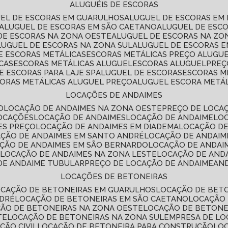
ALUGUÉIS DE ESCORAS
UEL DE ESCORAS EM GUARULHOS
ALUGUEL DE ESCORAS EM
ALUGUEL DE ESCORAS EM SÃO CAETANO
ALUGUEL DE ESC
 DE ESCORAS NA ZONA OESTE
ALUGUEL DE ESCORAS NA Z
ALUGUEL DE ESCORAS NA ZONA SUL
ALUGUEL DE ESCORAS 
DE ESCORAS METÁLICAS
ESCORAS METÁLICAS PREÇO ALUGU
CAS
ESCORAS METÁLICAS ALUGUEL
ESCORAS ALUGUEL
PRE
E ESCORAS PARA LAJE SP
ALUGUEL DE ESCORAS
ESCORAS M
CORAS METÁLICAS ALUGUEL PREÇO
ALUGUEL ESCORA METÁ
LOCAÇÕES DE ANDAIMES
O
LOCAÇÃO DE ANDAIMES NA ZONA OESTE
PREÇO DE LOCA
LOCAÇÕES
LOCAÇÃO DE ANDAIMES
LOCAÇÃO DE ANDAIME
LO
ES PREÇO
LOCAÇÃO DE ANDAIMES EM DIADEMA
LOCAÇÃO D
AÇÃO DE ANDAIMES EM SANTO ANDRÉ
LOCAÇÃO DE ANDAIM
AÇÃO DE ANDAIMES EM SÃO BERNARDO
LOCAÇÃO DE ANDAI
E
LOCAÇÃO DE ANDAIMES NA ZONA LESTE
LOCAÇÃO DE AND
 DE ANDAIME TUBULAR
PREÇO DE LOCAÇÃO DE ANDAIME
AN
LOCAÇÕES DE BETONEIRAS
OCAÇÃO DE BETONEIRAS EM GUARULHOS
LOCAÇÃO DE BET
NDRÉ
LOCAÇÃO DE BETONEIRAS EM SÃO CAETANO
LOCAÇÃO
ÇÃO DE BETONEIRAS NA ZONA OESTE
LOCAÇÃO DE BETON
TE
LOCAÇÃO DE BETONEIRAS NA ZONA SUL
EMPRESA DE L
ÇÃO CIVIL
LOCAÇÃO DE BETONEIRA PARA CONSTRUÇÃO
LO