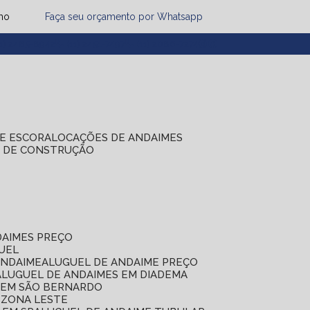
mo
Faça seu orçamento por Whatsapp
1) 2485-8942
(11) 2451-7497
(11) 2086-7274
DE ESCORA
LOCAÇÕES DE ANDAIMES
S DE CONSTRUÇÃO
DAIMES PREÇO
GUEL
ANDAIME
ALUGUEL DE ANDAIME PREÇO
ALUGUEL DE ANDAIMES EM DIADEMA
S EM SÃO BERNARDO
 ZONA LESTE