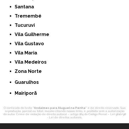
Santana
Tremembé
Tucuruvi
Vila Guilherme
Vila Gustavo
Vila Maria
Vila Medeiros
Zona Norte
Guarulhos
Mairiporã
O conteúdo do texto "
Andaimes para Aluguel na Penha
" é de direito reservado. Sua
reprodução, parcial ou total, mesmo citando nossos links, é proibida sem a autorização
do autor. Crime de violação de direito autoral – artigo 184 do Código Penal –
Lei 9610/98
- Lei de direitos autorais
.