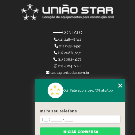
CONTATO
(11) 2485-8942
(11) 2451-7497
(11) 2086-7274
(11) 2082-3272
(11) 4804-6844
paulo@uniaostar.com.br
MENU
Olá! Fale agora pelo WhatsApp
HOME
QUEM SOMOS
SERVIÇOS
Insira seu telefone
CONTATO
CATEGORIAS
MAPA DO SITE
INICIAR CONVERSA