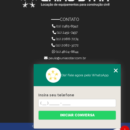
CONTATO
(11) 2485-8942
(11) 2451-7497
(11) 2086-7274
(11) 2082-3272
(11) 4804-6844
paulo@uniaostar.com.br
MENU
Olá! Fale agora pelo WhatsApp
HOME
QUEM SOMOS
SERVIÇOS
Insira seu telefone
CONTATO
CATEGORIAS
MAPA DO SITE
INICIAR CONVERSA
Copyright © União Star. (Lei 9610 de 19/02/1998)
1