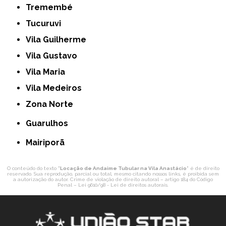
Tremembé
Tucuruvi
Vila Guilherme
Vila Gustavo
Vila Maria
Vila Medeiros
Zona Norte
Guarulhos
Mairiporã
O conteúdo do texto "
Locação de Andaime Tubular na Vila Anastácio
" é de direito
reservado. Sua reprodução, parcial ou total, mesmo citando nossos links, é proibida sem
a autorização do autor. Crime de violação de direito autoral – artigo 184 do Código
Penal –
Lei 9610/98 - Lei de direitos autorais
.