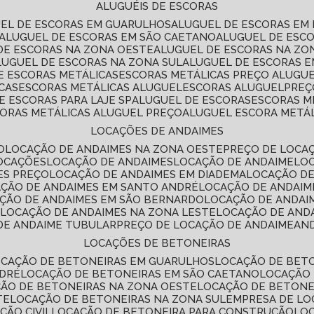
ALUGUÉIS DE ESCORAS
UEL DE ESCORAS EM GUARULHOS
ALUGUEL DE ESCORAS EM
ALUGUEL DE ESCORAS EM SÃO CAETANO
ALUGUEL DE ESC
 DE ESCORAS NA ZONA OESTE
ALUGUEL DE ESCORAS NA Z
ALUGUEL DE ESCORAS NA ZONA SUL
ALUGUEL DE ESCORAS 
DE ESCORAS METÁLICAS
ESCORAS METÁLICAS PREÇO ALUGU
CAS
ESCORAS METÁLICAS ALUGUEL
ESCORAS ALUGUEL
PRE
E ESCORAS PARA LAJE SP
ALUGUEL DE ESCORAS
ESCORAS M
CORAS METÁLICAS ALUGUEL PREÇO
ALUGUEL ESCORA METÁ
LOCAÇÕES DE ANDAIMES
O
LOCAÇÃO DE ANDAIMES NA ZONA OESTE
PREÇO DE LOCA
LOCAÇÕES
LOCAÇÃO DE ANDAIMES
LOCAÇÃO DE ANDAIME
LO
ES PREÇO
LOCAÇÃO DE ANDAIMES EM DIADEMA
LOCAÇÃO D
AÇÃO DE ANDAIMES EM SANTO ANDRÉ
LOCAÇÃO DE ANDAIM
AÇÃO DE ANDAIMES EM SÃO BERNARDO
LOCAÇÃO DE ANDAI
E
LOCAÇÃO DE ANDAIMES NA ZONA LESTE
LOCAÇÃO DE AND
 DE ANDAIME TUBULAR
PREÇO DE LOCAÇÃO DE ANDAIME
AN
LOCAÇÕES DE BETONEIRAS
OCAÇÃO DE BETONEIRAS EM GUARULHOS
LOCAÇÃO DE BET
NDRÉ
LOCAÇÃO DE BETONEIRAS EM SÃO CAETANO
LOCAÇÃO
ÇÃO DE BETONEIRAS NA ZONA OESTE
LOCAÇÃO DE BETON
TE
LOCAÇÃO DE BETONEIRAS NA ZONA SUL
EMPRESA DE L
ÇÃO CIVIL
LOCAÇÃO DE BETONEIRA PARA CONSTRUÇÃO
LO