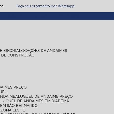
mo
Faça seu orçamento por Whatsapp
1) 2485-8942
(11) 2451-7497
(11) 2086-7274
DE ESCORA
LOCAÇÕES DE ANDAIMES
S DE CONSTRUÇÃO
DAIMES PREÇO
GUEL
ANDAIME
ALUGUEL DE ANDAIME PREÇO
ALUGUEL DE ANDAIMES EM DIADEMA
S EM SÃO BERNARDO
 ZONA LESTE