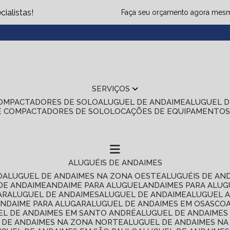
ialistas!
Faça seu orçamento agora mes
(1
SERVIÇOS
COMPACTADORES DE SOLO
ALUGUEL DE ANDAIME
ALUGUEL 
E COMPACTADORES DE SOLO
LOCAÇÕES DE EQUIPAMENTO
ALUGUÉIS DE ANDAIMES
O
ALUGUEL DE ANDAIMES NA ZONA OESTE
ALUGUÉIS DE AN
 DE ANDAIME
ANDAIME PARA ALUGUEL
ANDAIMES PARA ALU
AR
ALUGUEL DE ANDAIMES
ALUGUEL DE ANDAIME
ALUGUEL 
ANDAIME PARA ALUGAR
ALUGUEL DE ANDAIMES EM OSASCO
UEL DE ANDAIMES EM SANTO ANDRÉ
ALUGUEL DE ANDAIME
L DE ANDAIMES NA ZONA NORTE
ALUGUEL DE ANDAIMES NA