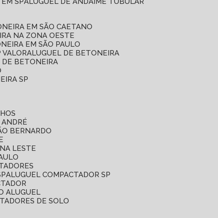
 EM SP
ALUGUEL DE ANDAIME TUBULAR
ONEIRA EM SÃO CAETANO
IRA NA ZONA OESTE
ONEIRA EM SÃO PAULO
P VALOR
ALUGUEL DE BETONEIRA
L DE BETONEIRA
O
EIRA SP
LHOS
O ANDRÉ
SÃO BERNARDO
E
ONA LESTE
PAULO
CTADORES
SP
ALUGUEL COMPACTADOR SP
CTADOR
O ALUGUEL
CTADORES DE SOLO