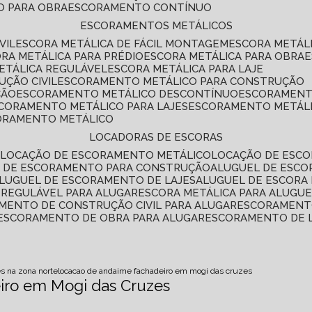
O PARA OBRA
ESCORAMENTO CONTÍNUO
ESCORAMENTOS METÁLICOS
VIL
ESCORA METÁLICA DE FÁCIL MONTAGEM
ESCORA METÁL
ORA METÁLICA PARA PRÉDIO
ESCORA METÁLICA PARA OBRA
METÁLICA REGULÁVEL
ESCORA METÁLICA PARA LAJE
ÇÃO CIVIL
ESCORAMENTO METÁLICO PARA CONSTRUÇÃO
ÇÃO
ESCORAMENTO METÁLICO DESCONTÍNUO
ESCORAMENT
SCORAMENTO METÁLICO PARA LAJES
ESCORAMENTO METÁL
CORAMENTO METÁLICO
LOCADORAS DE ESCORAS
S
LOCAÇÃO DE ESCORAMENTO METÁLICO
LOCAÇÃO DE ESCO
L DE ESCORAMENTO PARA CONSTRUÇÃO
ALUGUEL DE ESC
ALUGUEL DE ESCORAMENTO DE LAJES
ALUGUEL DE ESCORA 
S REGULÁVEL PARA ALUGAR
ESCORA METÁLICA PARA ALUGU
AMENTO DE CONSTRUÇÃO CIVIL PARA ALUGAR
ESCORAMENT
ESCORAMENTO DE OBRA PARA ALUGAR
ESCORAMENTO DE 
s na zona norte
locacao de andaime fachadeiro em mogi das cruzes
iro em Mogi das Cruzes