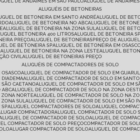
LUGUEL DE ANDAIMES EM SÃO PAULO
ALUGUEL DE ANDAIMES
ALUGUÉIS DE BETONEIRAS
LUGUEL DE BETONEIRA EM SANTO ANDRÉ
ALUGUEL DE BET
ARDO
ALUGUEL DE BETONEIRA NO ABC
ALUGUEL DE BETONE
TE
ALUGUEL DE BETONEIRA NA ZONA SUL
ALUGUEL DE BET
LUGUEL BETONEIRA 400 LITROS
ALUGUEL DE BETONEIRA S
NEIRA PREÇO
ALUGUEL DE BETONEIRAS
PREÇO DE ALUGUE
GUEL DE BETONEIRA SP
ALUGUEL DE BETONEIRA EM OSASC
S
ALUGUEL DE BETONEIRA NA ZONA LESTE
ALUGUEL BETON
ÃO CIVIL
ALUGUEL DE BETONEIRAS PREÇO
ALUGUÉIS DE COMPACTADORES DE SOLO
M OSASCO
ALUGUEL DE COMPACTADOR DE SOLO EM GUARU
M DIADEMA
ALUGUEL DE COMPACTADOR DE SOLO EM SANT
M SÃO CAETANO
ALUGUEL DE COMPACTADOR DE SOLO EM 
O ABC
ALUGUEL DE COMPACTADOR DE SOLO NA ZONA OEST
A ZONA NORTE
ALUGUEL DE COMPACTADOR DE SOLO NA Z
 ZONA SUL
ALUGUEL DE COMPACTADOR DE SOLO EM SÃO 
 SP
ALUGUEL COMPACTADORES DE SOLO
ALUGUEL COMPA
ALUGAR COMPACTADOR
ALUGUEL COMPACTADOR DE SOLO 
ALUGUEL DE COMPACTADOR DE SOLO
ALUGUEL DE COMPA
UEL COMPACTADOR DE SOLO PREÇO
COMPACTADOR DE SOL
SOLO
ALUGAR COMPACTADOR DE SOLO
ALUGUEL DE COMPA