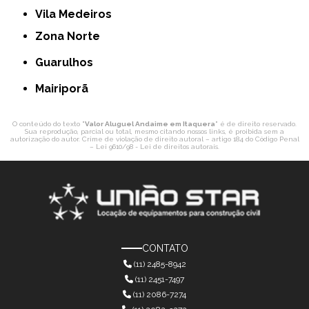
Vila Medeiros
Zona Norte
Guarulhos
Mairiporã
O conteúdo do texto "
Valor Aluguel Andaime em Itaquera
" é de direito reservado.
Sua reprodução, parcial ou total, mesmo citando nossos links, é proibida sem a
autorização do autor. Crime de violação de direito autoral – artigo 184 do Código Penal
–
Lei 9610/98 - Lei de direitos autorais
.
CONTATO
(11) 2485-8942
(11) 2451-7497
(11) 2086-7274