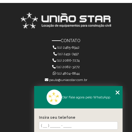
CONTATO
(11) 2485-8942
(11) 2451-7497
(11) 2086-7274
(11) 2082-3272
(11) 4804-6844
paulo@uniaostar.com.br
MENU
Olá! Fale agora pelo WhatsApp
HOME
QUEM SOMOS
SERVIÇOS
Insira seu telefone
CONTATO
CATEGORIAS