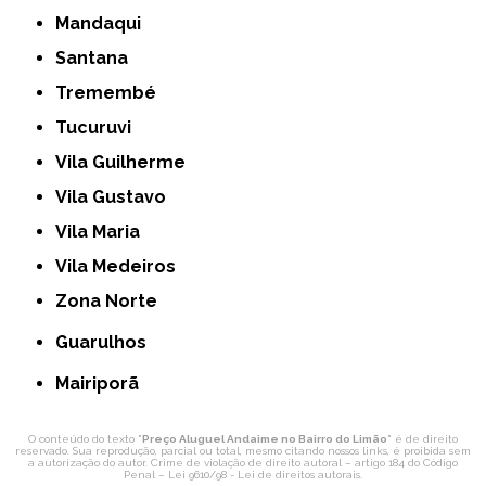
Mandaqui
Santana
Tremembé
Tucuruvi
Vila Guilherme
Vila Gustavo
Vila Maria
Vila Medeiros
Zona Norte
Guarulhos
Mairiporã
O conteúdo do texto "
Preço Aluguel Andaime no Bairro do Limão
" é de direito
reservado. Sua reprodução, parcial ou total, mesmo citando nossos links, é proibida sem
a autorização do autor. Crime de violação de direito autoral – artigo 184 do Código
Penal –
Lei 9610/98 - Lei de direitos autorais
.