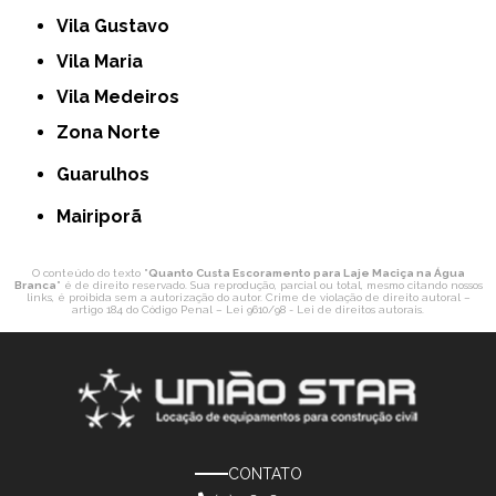
Vila Gustavo
Vila Maria
Vila Medeiros
Zona Norte
Guarulhos
Mairiporã
O conteúdo do texto "
Quanto Custa Escoramento para Laje Maciça na Água
Branca
" é de direito reservado. Sua reprodução, parcial ou total, mesmo citando nossos
links, é proibida sem a autorização do autor. Crime de violação de direito autoral –
artigo 184 do Código Penal –
Lei 9610/98 - Lei de direitos autorais
.
CONTATO