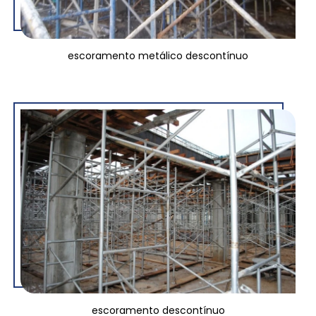
escoramento metálico descontínuo
escoramento descontínuo