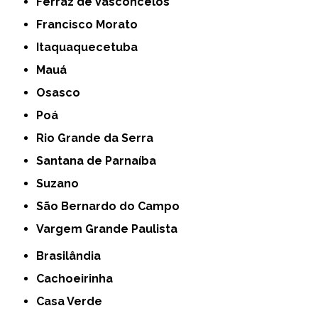
Ferraz de Vasconcelos
Francisco Morato
Itaquaquecetuba
Mauá
Osasco
Poá
Rio Grande da Serra
Santana de Parnaíba
Suzano
São Bernardo do Campo
Vargem Grande Paulista
Brasilândia
Cachoeirinha
Casa Verde