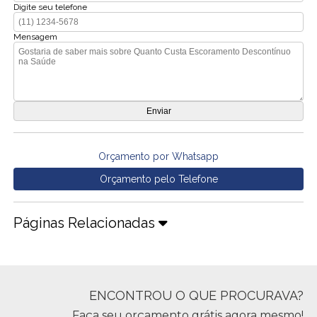
Digite seu telefone
Mensagem
Orçamento por Whatsapp
Orçamento pelo Telefone
Páginas Relacionadas
ENCONTROU O QUE PROCURAVA?
Faça seu orçamento grátis agora mesmo!