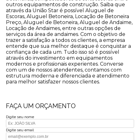
outros equipamentos de construção. Saiba que
através da União Star é possível Aluguel de
Escoras, Aluguel Betoneira, Locação de Betoneira
Preço, Aluguel de Betoneira, Aluguel de Andaime,
Locação de Andaimes, entre outras opções de
serviços da área de andaimes. Com o objetivo de
trazer a satisfação a todos os clientes, a empresa
entende que sua melhor destaque é conquistar a
confiança de cada um. Tudo isso só é possível
através do investimento em equipamentos
modernos e profissionais experientes. Converse
com um de nossos atendentes, contamos com
estrutura moderna e diferenciada e atendimento
para melhor satisfazer nossos clientes.
FAÇA UM ORÇAMENTO
Digite seu nome
Digite seu email