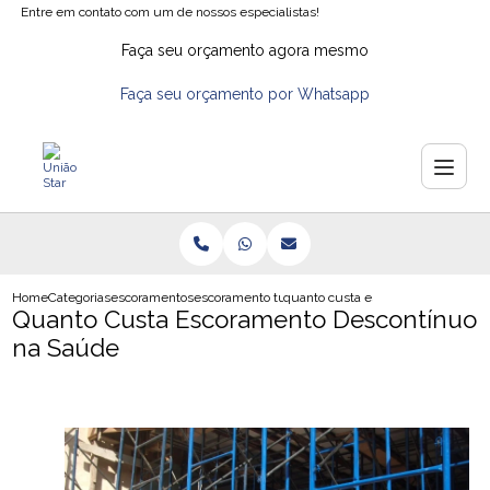
Entre em contato com um de nossos especialistas!
Faça seu orçamento agora mesmo
Faça seu orçamento por Whatsapp
Home
Categorias
escoramentos
escoramento tubular
quanto custa escoramento descon
Quanto Custa Escoramento Descontínuo
na Saúde