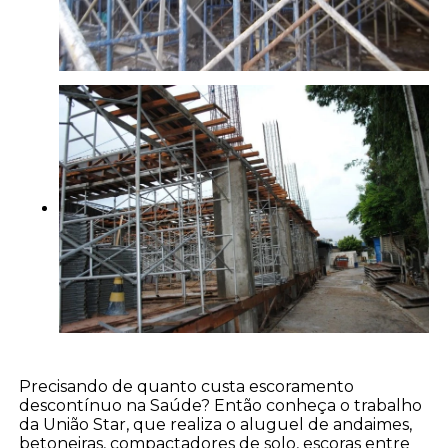
Precisando de quanto custa escoramento
descontínuo na Saúde? Então conheça o trabalho
da União Star, que realiza o aluguel de andaimes,
betoneiras, compactadores de solo, escoras entre