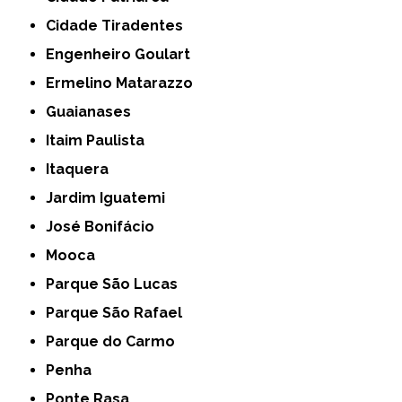
Cidade Tiradentes
Engenheiro Goulart
Ermelino Matarazzo
Guaianases
Itaim Paulista
Itaquera
Jardim Iguatemi
José Bonifácio
Mooca
Parque São Lucas
Parque São Rafael
Parque do Carmo
Penha
Ponte Rasa