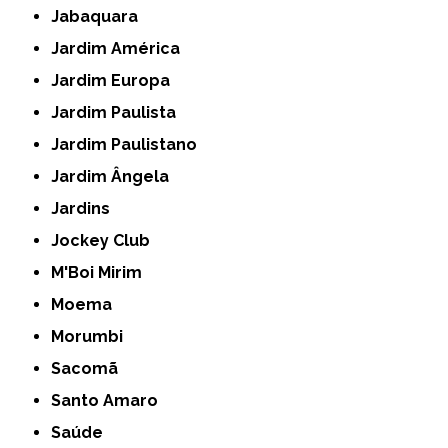
Jabaquara
Jardim América
Jardim Europa
Jardim Paulista
Jardim Paulistano
Jardim Ângela
Jardins
Jockey Club
M'Boi Mirim
Moema
Morumbi
Sacomã
Santo Amaro
Saúde