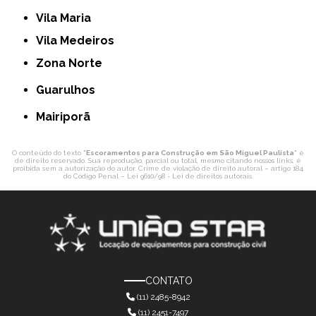
Vila Maria
Vila Medeiros
Zona Norte
Guarulhos
Mairiporã
O conteúdo do texto "
Escoramentos para Construção em São Miguel Paulista
" é
de direito reservado. Sua reprodução, parcial ou total, mesmo citando nossos links, é
proibida sem a autorização do autor. Crime de violação de direito autoral – artigo 184
do Código Penal –
Lei 9610/98 - Lei de direitos autorais
.
CONTATO
(11) 2485-8942
(11) 2451-7497