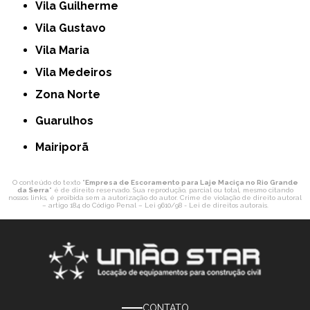
Vila Guilherme
Vila Gustavo
Vila Maria
Vila Medeiros
Zona Norte
Guarulhos
Mairiporã
O conteúdo do texto "
Empresa de Escoramento para Laje Maciça no Rio Grande
da Serra
" é de direito reservado. Sua reprodução, parcial ou total, mesmo citando
nossos links, é proibida sem a autorização do autor. Crime de violação de direito autoral
– artigo 184 do Código Penal –
Lei 9610/98 - Lei de direitos autorais
.
CONTATO