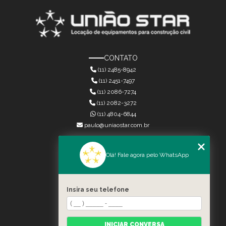
CONTATO
(11) 2485-8942
(11) 2451-7497
(11) 2086-7274
(11) 2082-3272
(11) 4804-6844
paulo@uniaostar.com.br
MENU
Olá! Fale agora pelo WhatsApp
HOME
QUEM SOMOS
SERVIÇOS
Insira seu telefone
CONTATO
CATEGORIAS
MAPA DO SITE
INICIAR CONVERSA