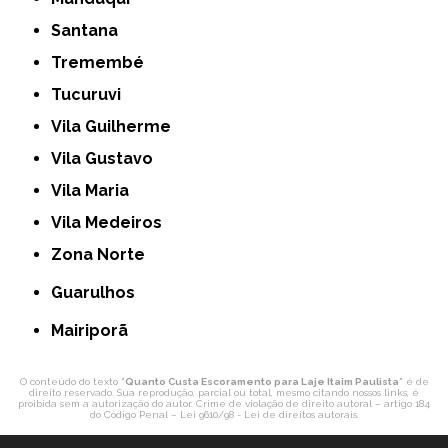
Santana
Tremembé
Tucuruvi
Vila Guilherme
Vila Gustavo
Vila Maria
Vila Medeiros
Zona Norte
Guarulhos
Mairiporã
O conteúdo do texto "
Quanto Custa Escoramento para Laje Itaim Paulista
" é de
direito reservado. Sua reprodução, parcial ou total, mesmo citando nossos links, é
proibida sem a autorização do autor. Crime de violação de direito autoral – artigo 184
do Código Penal –
Lei 9610/98 - Lei de direitos autorais
.