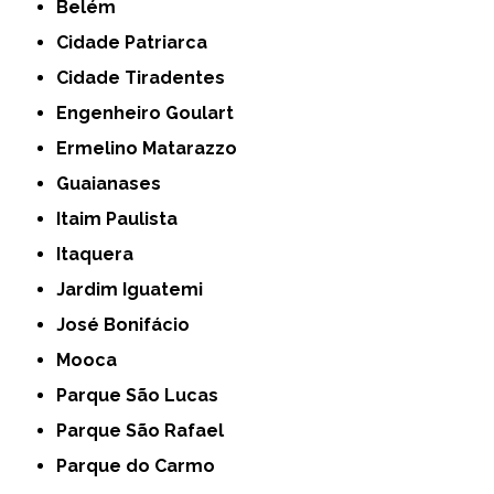
Belém
Cidade Patriarca
Cidade Tiradentes
Engenheiro Goulart
Ermelino Matarazzo
Guaianases
Itaim Paulista
Itaquera
Jardim Iguatemi
José Bonifácio
Mooca
Parque São Lucas
Parque São Rafael
Parque do Carmo