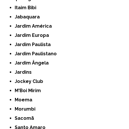
Itaim Bibi
Jabaquara
Jardim América
Jardim Europa
Jardim Paulista
Jardim Paulistano
Jardim Ângela
Jardins
Jockey Club
M'Boi Mirim
Moema
Morumbi
Sacomã
Santo Amaro