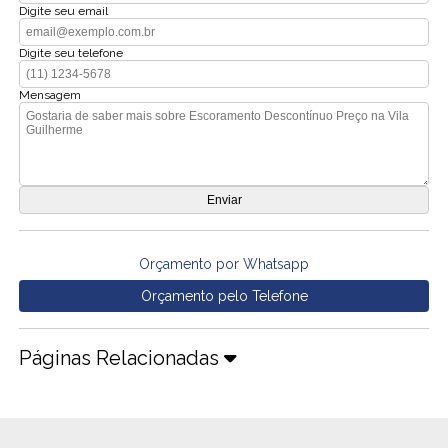
Digite seu email
Digite seu telefone
Mensagem
Orçamento por Whatsapp
Orçamento pelo Telefone
Páginas Relacionadas