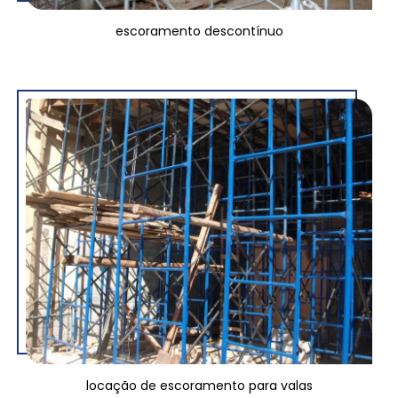
escoramento descontínuo
locação de escoramento para valas