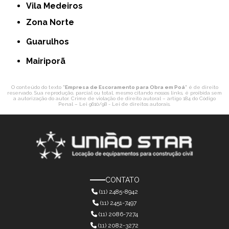
Vila Medeiros
Zona Norte
Guarulhos
Mairiporã
O conteúdo do texto "
Empresa de Escoramento para Obra em Poá
" é de direito
reservado. Sua reprodução, parcial ou total, mesmo citando nossos links, é proibida sem
a autorização do autor. Crime de violação de direito autoral – artigo 184 do Código
Penal –
Lei 9610/98 - Lei de direitos autorais
.
CONTATO
(11) 2485-8942
(11) 2451-7497
(11) 2086-7274
(11) 2082-3272