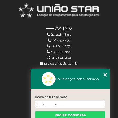
CONTATO
(11) 2485-8942
(11) 2451-7497
(11) 2086-7274
(11) 2082-3272
(11) 4804-6844
paulo@uniaostar.com.br
MENU
Olá! Fale agora pelo WhatsApp
HOME
QUEM SOMOS
SERVIÇOS
Insira seu telefone
CONTATO
CATEGORIAS
MAPA DO SITE
INICIAR CONVERSA