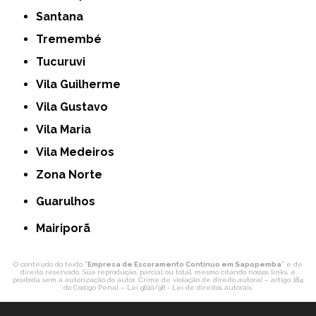
Santana
Tremembé
Tucuruvi
Vila Guilherme
Vila Gustavo
Vila Maria
Vila Medeiros
Zona Norte
Guarulhos
Mairiporã
O conteúdo do texto "
Empresa de Escoramento Contínuo em Sapopemba
" é de
direito reservado. Sua reprodução, parcial ou total, mesmo citando nossos links, é
proibida sem a autorização do autor. Crime de violação de direito autoral – artigo 184
do Código Penal –
Lei 9610/98 - Lei de direitos autorais
.