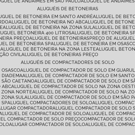
LUGUEL DE ANDAIMES EM SÃO PAULO
ALUGUEL DE ANDAIMES
ALUGUÉIS DE BETONEIRAS
LUGUEL DE BETONEIRA EM SANTO ANDRÉ
ALUGUEL DE BET
ARDO
ALUGUEL DE BETONEIRA NO ABC
ALUGUEL DE BETONE
TE
ALUGUEL DE BETONEIRA NA ZONA SUL
ALUGUEL DE BET
LUGUEL BETONEIRA 400 LITROS
ALUGUEL DE BETONEIRA S
NEIRA PREÇO
ALUGUEL DE BETONEIRAS
PREÇO DE ALUGUE
GUEL DE BETONEIRA SP
ALUGUEL DE BETONEIRA EM OSASC
S
ALUGUEL DE BETONEIRA NA ZONA LESTE
ALUGUEL BETON
ÃO CIVIL
ALUGUEL DE BETONEIRAS PREÇO
ALUGUÉIS DE COMPACTADORES DE SOLO
M OSASCO
ALUGUEL DE COMPACTADOR DE SOLO EM GUARU
M DIADEMA
ALUGUEL DE COMPACTADOR DE SOLO EM SANT
M SÃO CAETANO
ALUGUEL DE COMPACTADOR DE SOLO EM 
O ABC
ALUGUEL DE COMPACTADOR DE SOLO NA ZONA OEST
A ZONA NORTE
ALUGUEL DE COMPACTADOR DE SOLO NA Z
 ZONA SUL
ALUGUEL DE COMPACTADOR DE SOLO EM SÃO 
 SP
ALUGUEL COMPACTADORES DE SOLO
ALUGUEL COMPA
ALUGAR COMPACTADOR
ALUGUEL COMPACTADOR DE SOLO 
ALUGUEL DE COMPACTADOR DE SOLO
ALUGUEL DE COMPA
UEL COMPACTADOR DE SOLO PREÇO
COMPACTADOR DE SOL
SOLO
ALUGAR COMPACTADOR DE SOLO
ALUGUEL DE COMPA