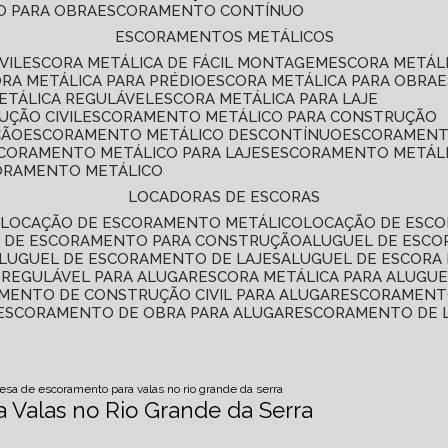
O PARA OBRA
ESCORAMENTO CONTÍNUO
ESCORAMENTOS METÁLICOS
VIL
ESCORA METÁLICA DE FÁCIL MONTAGEM
ESCORA METÁL
ORA METÁLICA PARA PRÉDIO
ESCORA METÁLICA PARA OBRA
METÁLICA REGULÁVEL
ESCORA METÁLICA PARA LAJE
ÇÃO CIVIL
ESCORAMENTO METÁLICO PARA CONSTRUÇÃO
ÇÃO
ESCORAMENTO METÁLICO DESCONTÍNUO
ESCORAMENT
SCORAMENTO METÁLICO PARA LAJES
ESCORAMENTO METÁL
CORAMENTO METÁLICO
LOCADORAS DE ESCORAS
S
LOCAÇÃO DE ESCORAMENTO METÁLICO
LOCAÇÃO DE ESCO
L DE ESCORAMENTO PARA CONSTRUÇÃO
ALUGUEL DE ESC
ALUGUEL DE ESCORAMENTO DE LAJES
ALUGUEL DE ESCORA 
S REGULÁVEL PARA ALUGAR
ESCORA METÁLICA PARA ALUGU
AMENTO DE CONSTRUÇÃO CIVIL PARA ALUGAR
ESCORAMENT
ESCORAMENTO DE OBRA PARA ALUGAR
ESCORAMENTO DE 
sa de escoramento para valas no rio grande da serra
Valas no Rio Grande da Serra