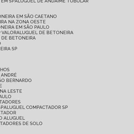
 EM SP
ALUGUEL DE ANDAIME TUBULAR
ONEIRA EM SÃO CAETANO
IRA NA ZONA OESTE
ONEIRA EM SÃO PAULO
P VALOR
ALUGUEL DE BETONEIRA
L DE BETONEIRA
O
EIRA SP
LHOS
O ANDRÉ
SÃO BERNARDO
E
ONA LESTE
PAULO
CTADORES
SP
ALUGUEL COMPACTADOR SP
CTADOR
O ALUGUEL
CTADORES DE SOLO