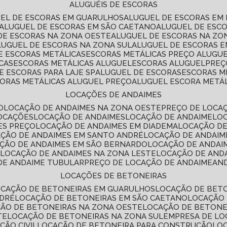
ALUGUÉIS DE ESCORAS
UEL DE ESCORAS EM GUARULHOS
ALUGUEL DE ESCORAS EM
ALUGUEL DE ESCORAS EM SÃO CAETANO
ALUGUEL DE ESC
 DE ESCORAS NA ZONA OESTE
ALUGUEL DE ESCORAS NA Z
ALUGUEL DE ESCORAS NA ZONA SUL
ALUGUEL DE ESCORAS 
DE ESCORAS METÁLICAS
ESCORAS METÁLICAS PREÇO ALUGU
CAS
ESCORAS METÁLICAS ALUGUEL
ESCORAS ALUGUEL
PRE
E ESCORAS PARA LAJE SP
ALUGUEL DE ESCORAS
ESCORAS M
CORAS METÁLICAS ALUGUEL PREÇO
ALUGUEL ESCORA METÁ
LOCAÇÕES DE ANDAIMES
O
LOCAÇÃO DE ANDAIMES NA ZONA OESTE
PREÇO DE LOCA
LOCAÇÕES
LOCAÇÃO DE ANDAIMES
LOCAÇÃO DE ANDAIME
LO
ES PREÇO
LOCAÇÃO DE ANDAIMES EM DIADEMA
LOCAÇÃO D
AÇÃO DE ANDAIMES EM SANTO ANDRÉ
LOCAÇÃO DE ANDAIM
AÇÃO DE ANDAIMES EM SÃO BERNARDO
LOCAÇÃO DE ANDAI
E
LOCAÇÃO DE ANDAIMES NA ZONA LESTE
LOCAÇÃO DE AND
 DE ANDAIME TUBULAR
PREÇO DE LOCAÇÃO DE ANDAIME
AN
LOCAÇÕES DE BETONEIRAS
OCAÇÃO DE BETONEIRAS EM GUARULHOS
LOCAÇÃO DE BET
NDRÉ
LOCAÇÃO DE BETONEIRAS EM SÃO CAETANO
LOCAÇÃO
ÇÃO DE BETONEIRAS NA ZONA OESTE
LOCAÇÃO DE BETON
TE
LOCAÇÃO DE BETONEIRAS NA ZONA SUL
EMPRESA DE L
ÇÃO CIVIL
LOCAÇÃO DE BETONEIRA PARA CONSTRUÇÃO
LO