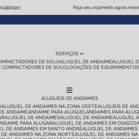
ialistas!
Faça seu orçamento agora mes
(1
SERVIÇOS
COMPACTADORES DE SOLO
ALUGUEL DE ANDAIME
ALUGUEL 
E COMPACTADORES DE SOLO
LOCAÇÕES DE EQUIPAMENTO
ALUGUÉIS DE ANDAIMES
O
ALUGUEL DE ANDAIMES NA ZONA OESTE
ALUGUÉIS DE AN
 DE ANDAIME
ANDAIME PARA ALUGUEL
ANDAIMES PARA ALU
AR
ALUGUEL DE ANDAIMES
ALUGUEL DE ANDAIME
ALUGUEL 
ANDAIME PARA ALUGAR
ALUGUEL DE ANDAIMES EM OSASCO
UEL DE ANDAIMES EM SANTO ANDRÉ
ALUGUEL DE ANDAIME
L DE ANDAIMES NA ZONA NORTE
ALUGUEL DE ANDAIMES NA