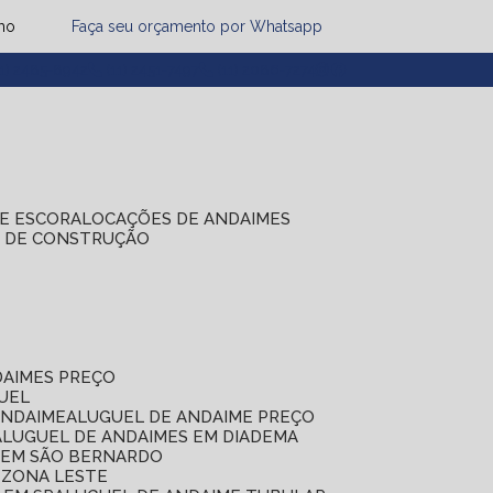
mo
Faça seu orçamento por Whatsapp
1) 2485-8942
(11) 2451-7497
(11) 2086-7274
DE ESCORA
LOCAÇÕES DE ANDAIMES
S DE CONSTRUÇÃO
DAIMES PREÇO
GUEL
ANDAIME
ALUGUEL DE ANDAIME PREÇO
ALUGUEL DE ANDAIMES EM DIADEMA
S EM SÃO BERNARDO
 ZONA LESTE