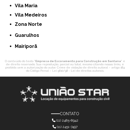
Vila Maria
Vila Medeiros
Zona Norte
Guarulhos
Mairiporã
O conteúdo do texto "
Empresa de Escoramento para Construção em Santana
" é
de direito reservado. Sua reprodução, parcial ou total, mesmo citando nossos links, é
proibida sem a autorização do autor. Crime de violação de direito autoral – artigo 184
do Código Penal –
Lei 9610/98 - Lei de direitos autorais
.
CONTATO
(11) 2485-8942
(11) 2451-7497