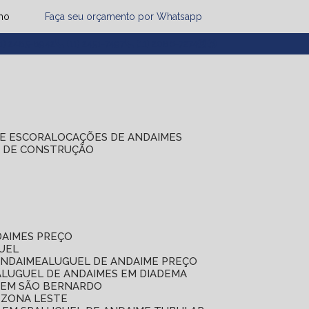
mo
Faça seu orçamento por Whatsapp
1) 2485-8942
(11) 2451-7497
(11) 2086-7274
DE ESCORA
LOCAÇÕES DE ANDAIMES
S DE CONSTRUÇÃO
DAIMES PREÇO
GUEL
ANDAIME
ALUGUEL DE ANDAIME PREÇO
ALUGUEL DE ANDAIMES EM DIADEMA
S EM SÃO BERNARDO
 ZONA LESTE