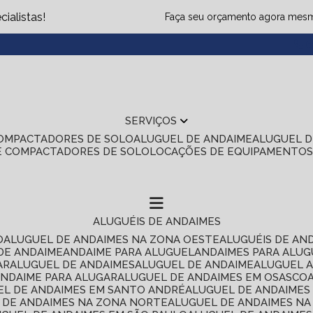
ialistas!
Faça seu orçamento agora mes
(1
SERVIÇOS
COMPACTADORES DE SOLO
ALUGUEL DE ANDAIME
ALUGUEL 
E COMPACTADORES DE SOLO
LOCAÇÕES DE EQUIPAMENTO
ALUGUÉIS DE ANDAIMES
O
ALUGUEL DE ANDAIMES NA ZONA OESTE
ALUGUÉIS DE AN
 DE ANDAIME
ANDAIME PARA ALUGUEL
ANDAIMES PARA ALU
AR
ALUGUEL DE ANDAIMES
ALUGUEL DE ANDAIME
ALUGUEL 
ANDAIME PARA ALUGAR
ALUGUEL DE ANDAIMES EM OSASCO
UEL DE ANDAIMES EM SANTO ANDRÉ
ALUGUEL DE ANDAIME
L DE ANDAIMES NA ZONA NORTE
ALUGUEL DE ANDAIMES NA