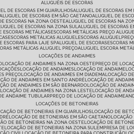
ALUGUÉIS DE ESCORAS
UEL DE ESCORAS EM GUARULHOS
ALUGUEL DE ESCORAS EM
ALUGUEL DE ESCORAS EM SÃO CAETANO
ALUGUEL DE ESC
 DE ESCORAS NA ZONA OESTE
ALUGUEL DE ESCORAS NA Z
ALUGUEL DE ESCORAS NA ZONA SUL
ALUGUEL DE ESCORAS 
DE ESCORAS METÁLICAS
ESCORAS METÁLICAS PREÇO ALUGU
CAS
ESCORAS METÁLICAS ALUGUEL
ESCORAS ALUGUEL
PRE
E ESCORAS PARA LAJE SP
ALUGUEL DE ESCORAS
ESCORAS M
CORAS METÁLICAS ALUGUEL PREÇO
ALUGUEL ESCORA METÁ
LOCAÇÕES DE ANDAIMES
O
LOCAÇÃO DE ANDAIMES NA ZONA OESTE
PREÇO DE LOCA
LOCAÇÕES
LOCAÇÃO DE ANDAIMES
LOCAÇÃO DE ANDAIME
LO
ES PREÇO
LOCAÇÃO DE ANDAIMES EM DIADEMA
LOCAÇÃO D
AÇÃO DE ANDAIMES EM SANTO ANDRÉ
LOCAÇÃO DE ANDAIM
AÇÃO DE ANDAIMES EM SÃO BERNARDO
LOCAÇÃO DE ANDAI
E
LOCAÇÃO DE ANDAIMES NA ZONA LESTE
LOCAÇÃO DE AND
 DE ANDAIME TUBULAR
PREÇO DE LOCAÇÃO DE ANDAIME
AN
LOCAÇÕES DE BETONEIRAS
OCAÇÃO DE BETONEIRAS EM GUARULHOS
LOCAÇÃO DE BET
NDRÉ
LOCAÇÃO DE BETONEIRAS EM SÃO CAETANO
LOCAÇÃO
ÇÃO DE BETONEIRAS NA ZONA OESTE
LOCAÇÃO DE BETON
TE
LOCAÇÃO DE BETONEIRAS NA ZONA SUL
EMPRESA DE L
ÇÃO CIVIL
LOCAÇÃO DE BETONEIRA PARA CONSTRUÇÃO
LO