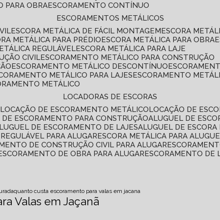
O PARA OBRA
ESCORAMENTO CONTÍNUO
ESCORAMENTOS METÁLICOS
VIL
ESCORA METÁLICA DE FÁCIL MONTAGEM
ESCORA METÁL
ORA METÁLICA PARA PRÉDIO
ESCORA METÁLICA PARA OBRA
METÁLICA REGULÁVEL
ESCORA METÁLICA PARA LAJE
ÇÃO CIVIL
ESCORAMENTO METÁLICO PARA CONSTRUÇÃO
ÇÃO
ESCORAMENTO METÁLICO DESCONTÍNUO
ESCORAMENT
SCORAMENTO METÁLICO PARA LAJES
ESCORAMENTO METÁL
CORAMENTO METÁLICO
LOCADORAS DE ESCORAS
S
LOCAÇÃO DE ESCORAMENTO METÁLICO
LOCAÇÃO DE ESCO
L DE ESCORAMENTO PARA CONSTRUÇÃO
ALUGUEL DE ESC
ALUGUEL DE ESCORAMENTO DE LAJES
ALUGUEL DE ESCORA 
S REGULÁVEL PARA ALUGAR
ESCORA METÁLICA PARA ALUGU
AMENTO DE CONSTRUÇÃO CIVIL PARA ALUGAR
ESCORAMENT
ESCORAMENTO DE OBRA PARA ALUGAR
ESCORAMENTO DE 
vurada
quanto custa escoramento para valas em jacana
ra Valas em Jaçanã