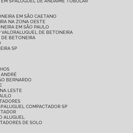
 EM SP
ALUGUEL DE ANDAIME TUBULAR
ONEIRA EM SÃO CAETANO
IRA NA ZONA OESTE
ONEIRA EM SÃO PAULO
P VALOR
ALUGUEL DE BETONEIRA
L DE BETONEIRA
O
EIRA SP
LHOS
O ANDRÉ
SÃO BERNARDO
E
ONA LESTE
PAULO
CTADORES
SP
ALUGUEL COMPACTADOR SP
CTADOR
O ALUGUEL
CTADORES DE SOLO