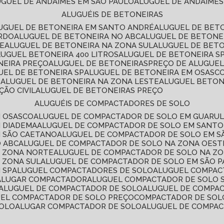
LUGUEL DE ANDAIMES EM SÃO PAULO
ALUGUEL DE ANDAIMES
ALUGUÉIS DE BETONEIRAS
LUGUEL DE BETONEIRA EM SANTO ANDRÉ
ALUGUEL DE BET
ARDO
ALUGUEL DE BETONEIRA NO ABC
ALUGUEL DE BETONE
TE
ALUGUEL DE BETONEIRA NA ZONA SUL
ALUGUEL DE BET
LUGUEL BETONEIRA 400 LITROS
ALUGUEL DE BETONEIRA S
NEIRA PREÇO
ALUGUEL DE BETONEIRAS
PREÇO DE ALUGUE
GUEL DE BETONEIRA SP
ALUGUEL DE BETONEIRA EM OSASC
S
ALUGUEL DE BETONEIRA NA ZONA LESTE
ALUGUEL BETON
ÃO CIVIL
ALUGUEL DE BETONEIRAS PREÇO
ALUGUÉIS DE COMPACTADORES DE SOLO
M OSASCO
ALUGUEL DE COMPACTADOR DE SOLO EM GUARU
M DIADEMA
ALUGUEL DE COMPACTADOR DE SOLO EM SANT
M SÃO CAETANO
ALUGUEL DE COMPACTADOR DE SOLO EM 
O ABC
ALUGUEL DE COMPACTADOR DE SOLO NA ZONA OEST
A ZONA NORTE
ALUGUEL DE COMPACTADOR DE SOLO NA Z
 ZONA SUL
ALUGUEL DE COMPACTADOR DE SOLO EM SÃO 
 SP
ALUGUEL COMPACTADORES DE SOLO
ALUGUEL COMPA
ALUGAR COMPACTADOR
ALUGUEL COMPACTADOR DE SOLO 
ALUGUEL DE COMPACTADOR DE SOLO
ALUGUEL DE COMPA
UEL COMPACTADOR DE SOLO PREÇO
COMPACTADOR DE SOL
SOLO
ALUGAR COMPACTADOR DE SOLO
ALUGUEL DE COMPA