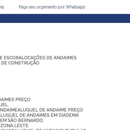
mo
Faça seu orçamento por Whatsapp
1) 2485-8942
(11) 2451-7497
(11) 2086-7274
DE ESCORA
LOCAÇÕES DE ANDAIMES
S DE CONSTRUÇÃO
DAIMES PREÇO
GUEL
ANDAIME
ALUGUEL DE ANDAIME PREÇO
ALUGUEL DE ANDAIMES EM DIADEMA
S EM SÃO BERNARDO
 ZONA LESTE