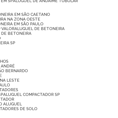
 EM SP
ALUGUEL DE ANDAIME TUBULAR
ONEIRA EM SÃO CAETANO
IRA NA ZONA OESTE
ONEIRA EM SÃO PAULO
P VALOR
ALUGUEL DE BETONEIRA
L DE BETONEIRA
O
EIRA SP
LHOS
O ANDRÉ
SÃO BERNARDO
E
ONA LESTE
PAULO
CTADORES
SP
ALUGUEL COMPACTADOR SP
CTADOR
O ALUGUEL
CTADORES DE SOLO