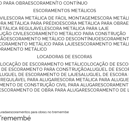
O PARA OBRA
ESCORAMENTO CONTÍNUO
ESCORAMENTOS METÁLICOS
VIL
ESCORA METÁLICA DE FÁCIL MONTAGEM
ESCORA METÁL
ORA METÁLICA PARA PRÉDIO
ESCORA METÁLICA PARA OBRA
METÁLICA REGULÁVEL
ESCORA METÁLICA PARA LAJE
ÇÃO CIVIL
ESCORAMENTO METÁLICO PARA CONSTRUÇÃO
ÇÃO
ESCORAMENTO METÁLICO DESCONTÍNUO
ESCORAMENT
SCORAMENTO METÁLICO PARA LAJES
ESCORAMENTO METÁL
CORAMENTO METÁLICO
LOCADORAS DE ESCORAS
S
LOCAÇÃO DE ESCORAMENTO METÁLICO
LOCAÇÃO DE ESCO
L DE ESCORAMENTO PARA CONSTRUÇÃO
ALUGUEL DE ESC
ALUGUEL DE ESCORAMENTO DE LAJES
ALUGUEL DE ESCORA 
S REGULÁVEL PARA ALUGAR
ESCORA METÁLICA PARA ALUGU
AMENTO DE CONSTRUÇÃO CIVIL PARA ALUGAR
ESCORAMENT
ESCORAMENTO DE OBRA PARA ALUGAR
ESCORAMENTO DE 
vurada
escoramentos para obras no tremembe
 Tremembé