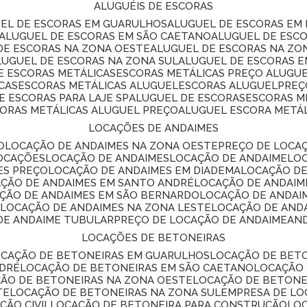
ALUGUÉIS DE ESCORAS
UEL DE ESCORAS EM GUARULHOS
ALUGUEL DE ESCORAS EM
ALUGUEL DE ESCORAS EM SÃO CAETANO
ALUGUEL DE ESC
 DE ESCORAS NA ZONA OESTE
ALUGUEL DE ESCORAS NA Z
ALUGUEL DE ESCORAS NA ZONA SUL
ALUGUEL DE ESCORAS 
DE ESCORAS METÁLICAS
ESCORAS METÁLICAS PREÇO ALUGU
CAS
ESCORAS METÁLICAS ALUGUEL
ESCORAS ALUGUEL
PRE
E ESCORAS PARA LAJE SP
ALUGUEL DE ESCORAS
ESCORAS M
CORAS METÁLICAS ALUGUEL PREÇO
ALUGUEL ESCORA METÁ
LOCAÇÕES DE ANDAIMES
O
LOCAÇÃO DE ANDAIMES NA ZONA OESTE
PREÇO DE LOCA
LOCAÇÕES
LOCAÇÃO DE ANDAIMES
LOCAÇÃO DE ANDAIME
LO
ES PREÇO
LOCAÇÃO DE ANDAIMES EM DIADEMA
LOCAÇÃO D
AÇÃO DE ANDAIMES EM SANTO ANDRÉ
LOCAÇÃO DE ANDAIM
AÇÃO DE ANDAIMES EM SÃO BERNARDO
LOCAÇÃO DE ANDAI
E
LOCAÇÃO DE ANDAIMES NA ZONA LESTE
LOCAÇÃO DE AND
 DE ANDAIME TUBULAR
PREÇO DE LOCAÇÃO DE ANDAIME
AN
LOCAÇÕES DE BETONEIRAS
OCAÇÃO DE BETONEIRAS EM GUARULHOS
LOCAÇÃO DE BET
NDRÉ
LOCAÇÃO DE BETONEIRAS EM SÃO CAETANO
LOCAÇÃO
ÇÃO DE BETONEIRAS NA ZONA OESTE
LOCAÇÃO DE BETON
TE
LOCAÇÃO DE BETONEIRAS NA ZONA SUL
EMPRESA DE L
ÇÃO CIVIL
LOCAÇÃO DE BETONEIRA PARA CONSTRUÇÃO
LO