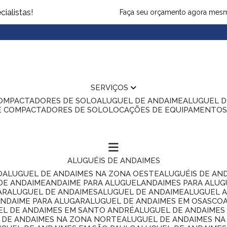
ialistas!
Faça seu orçamento agora mes
(1
SERVIÇOS
COMPACTADORES DE SOLO
ALUGUEL DE ANDAIME
ALUGUEL 
E COMPACTADORES DE SOLO
LOCAÇÕES DE EQUIPAMENTO
ALUGUÉIS DE ANDAIMES
O
ALUGUEL DE ANDAIMES NA ZONA OESTE
ALUGUÉIS DE AN
 DE ANDAIME
ANDAIME PARA ALUGUEL
ANDAIMES PARA ALU
AR
ALUGUEL DE ANDAIMES
ALUGUEL DE ANDAIME
ALUGUEL 
ANDAIME PARA ALUGAR
ALUGUEL DE ANDAIMES EM OSASCO
UEL DE ANDAIMES EM SANTO ANDRÉ
ALUGUEL DE ANDAIME
L DE ANDAIMES NA ZONA NORTE
ALUGUEL DE ANDAIMES NA