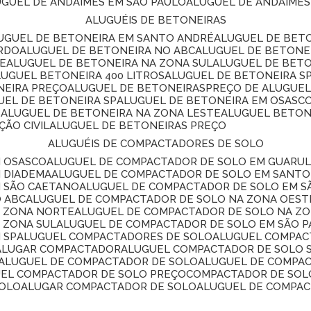
LUGUEL DE ANDAIMES EM SÃO PAULO
ALUGUEL DE ANDAIMES
ALUGUÉIS DE BETONEIRAS
LUGUEL DE BETONEIRA EM SANTO ANDRÉ
ALUGUEL DE BET
ARDO
ALUGUEL DE BETONEIRA NO ABC
ALUGUEL DE BETONE
TE
ALUGUEL DE BETONEIRA NA ZONA SUL
ALUGUEL DE BET
LUGUEL BETONEIRA 400 LITROS
ALUGUEL DE BETONEIRA S
NEIRA PREÇO
ALUGUEL DE BETONEIRAS
PREÇO DE ALUGUE
GUEL DE BETONEIRA SP
ALUGUEL DE BETONEIRA EM OSASC
S
ALUGUEL DE BETONEIRA NA ZONA LESTE
ALUGUEL BETON
ÃO CIVIL
ALUGUEL DE BETONEIRAS PREÇO
ALUGUÉIS DE COMPACTADORES DE SOLO
M OSASCO
ALUGUEL DE COMPACTADOR DE SOLO EM GUARU
M DIADEMA
ALUGUEL DE COMPACTADOR DE SOLO EM SANT
M SÃO CAETANO
ALUGUEL DE COMPACTADOR DE SOLO EM 
O ABC
ALUGUEL DE COMPACTADOR DE SOLO NA ZONA OEST
A ZONA NORTE
ALUGUEL DE COMPACTADOR DE SOLO NA Z
 ZONA SUL
ALUGUEL DE COMPACTADOR DE SOLO EM SÃO 
 SP
ALUGUEL COMPACTADORES DE SOLO
ALUGUEL COMPA
ALUGAR COMPACTADOR
ALUGUEL COMPACTADOR DE SOLO 
ALUGUEL DE COMPACTADOR DE SOLO
ALUGUEL DE COMPA
UEL COMPACTADOR DE SOLO PREÇO
COMPACTADOR DE SOL
SOLO
ALUGAR COMPACTADOR DE SOLO
ALUGUEL DE COMPA