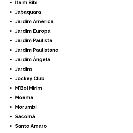
Itaim Bibi
Jabaquara
Jardim América
Jardim Europa
Jardim Paulista
Jardim Paulistano
Jardim Ângela
Jardins
Jockey Club
M'Boi Mirim
Moema
Morumbi
Sacomã
Santo Amaro