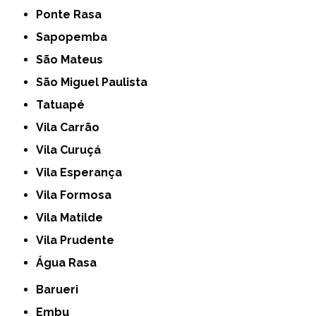
Ponte Rasa
Sapopemba
São Mateus
São Miguel Paulista
Tatuapé
Vila Carrão
Vila Curuçá
Vila Esperança
Vila Formosa
Vila Matilde
Vila Prudente
Água Rasa
Barueri
Embu