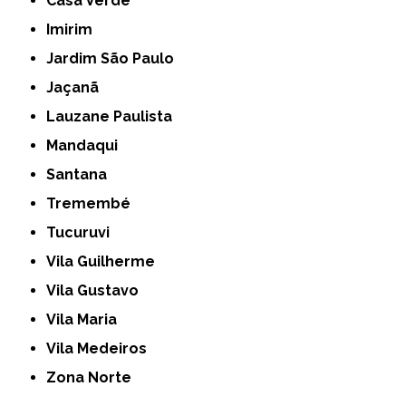
Casa Verde
Imirim
Jardim São Paulo
Jaçanã
Lauzane Paulista
Mandaqui
Santana
Tremembé
Tucuruvi
Vila Guilherme
Vila Gustavo
Vila Maria
Vila Medeiros
Zona Norte