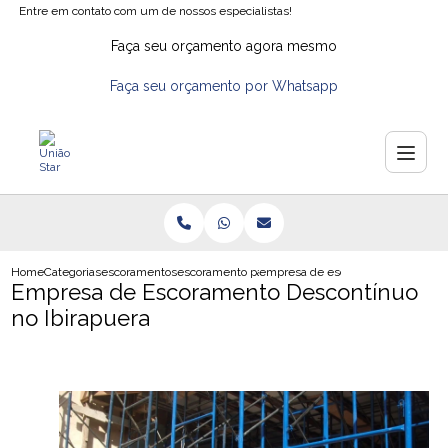
Entre em contato com um de nossos especialistas!
Faça seu orçamento agora mesmo
Faça seu orçamento por Whatsapp
Home
Categorias
escoramentos
escoramento para laje nervurada
empresa de escoramento descontin
Empresa de Escoramento Descontínuo
no Ibirapuera