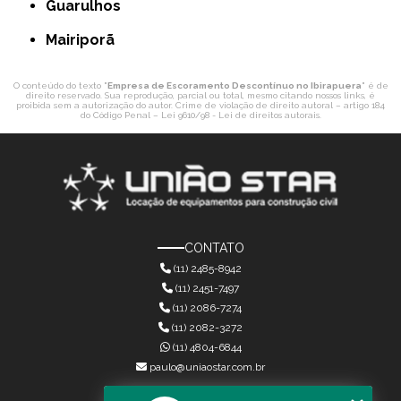
Guarulhos
Mairiporã
O conteúdo do texto "
Empresa de Escoramento Descontínuo no Ibirapuera
" é de
direito reservado. Sua reprodução, parcial ou total, mesmo citando nossos links, é
proibida sem a autorização do autor. Crime de violação de direito autoral – artigo 184
do Código Penal –
Lei 9610/98 - Lei de direitos autorais
.
CONTATO
(11) 2485-8942
(11) 2451-7497
(11) 2086-7274
(11) 2082-3272
(11) 4804-6844
paulo@uniaostar.com.br