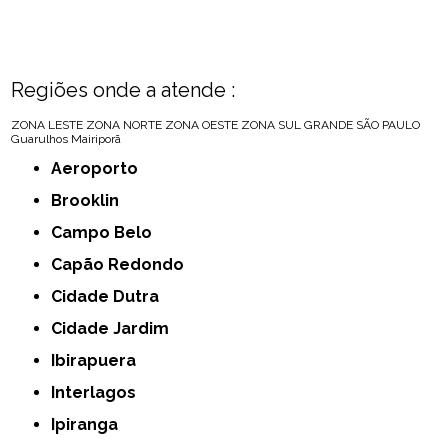
Regiões onde a atende :
ZONA LESTE
ZONA NORTE
ZONA OESTE
ZONA SUL
GRANDE SÃO PAULO
Guarulhos
Mairiporã
Aeroporto
Brooklin
Campo Belo
Capão Redondo
Cidade Dutra
Cidade Jardim
Ibirapuera
Interlagos
Ipiranga