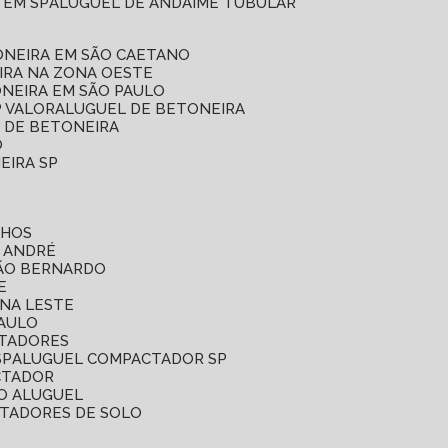
 EM SP
ALUGUEL DE ANDAIME TUBULAR
ONEIRA EM SÃO CAETANO
IRA NA ZONA OESTE
ONEIRA EM SÃO PAULO
P VALOR
ALUGUEL DE BETONEIRA
L DE BETONEIRA
O
EIRA SP
LHOS
O ANDRÉ
SÃO BERNARDO
E
ONA LESTE
PAULO
CTADORES
SP
ALUGUEL COMPACTADOR SP
CTADOR
O ALUGUEL
CTADORES DE SOLO