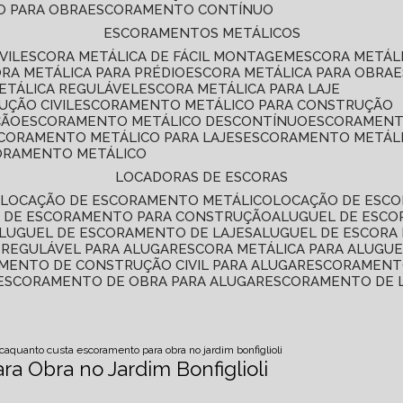
O PARA OBRA
ESCORAMENTO CONTÍNUO
ESCORAMENTOS METÁLICOS
VIL
ESCORA METÁLICA DE FÁCIL MONTAGEM
ESCORA METÁL
ORA METÁLICA PARA PRÉDIO
ESCORA METÁLICA PARA OBRA
METÁLICA REGULÁVEL
ESCORA METÁLICA PARA LAJE
ÇÃO CIVIL
ESCORAMENTO METÁLICO PARA CONSTRUÇÃO
ÇÃO
ESCORAMENTO METÁLICO DESCONTÍNUO
ESCORAMENT
SCORAMENTO METÁLICO PARA LAJES
ESCORAMENTO METÁL
CORAMENTO METÁLICO
LOCADORAS DE ESCORAS
S
LOCAÇÃO DE ESCORAMENTO METÁLICO
LOCAÇÃO DE ESCO
L DE ESCORAMENTO PARA CONSTRUÇÃO
ALUGUEL DE ESC
ALUGUEL DE ESCORAMENTO DE LAJES
ALUGUEL DE ESCORA 
S REGULÁVEL PARA ALUGAR
ESCORA METÁLICA PARA ALUGU
AMENTO DE CONSTRUÇÃO CIVIL PARA ALUGAR
ESCORAMENT
ESCORAMENTO DE OBRA PARA ALUGAR
ESCORAMENTO DE 
ica
quanto custa escoramento para obra no jardim bonfiglioli
a Obra no Jardim Bonfiglioli