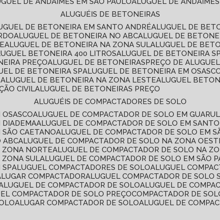
LUGUEL DE ANDAIMES EM SÃO PAULO
ALUGUEL DE ANDAIMES
ALUGUÉIS DE BETONEIRAS
LUGUEL DE BETONEIRA EM SANTO ANDRÉ
ALUGUEL DE BET
ARDO
ALUGUEL DE BETONEIRA NO ABC
ALUGUEL DE BETONE
TE
ALUGUEL DE BETONEIRA NA ZONA SUL
ALUGUEL DE BET
LUGUEL BETONEIRA 400 LITROS
ALUGUEL DE BETONEIRA S
NEIRA PREÇO
ALUGUEL DE BETONEIRAS
PREÇO DE ALUGUE
GUEL DE BETONEIRA SP
ALUGUEL DE BETONEIRA EM OSASC
S
ALUGUEL DE BETONEIRA NA ZONA LESTE
ALUGUEL BETON
ÃO CIVIL
ALUGUEL DE BETONEIRAS PREÇO
ALUGUÉIS DE COMPACTADORES DE SOLO
M OSASCO
ALUGUEL DE COMPACTADOR DE SOLO EM GUARU
M DIADEMA
ALUGUEL DE COMPACTADOR DE SOLO EM SANT
M SÃO CAETANO
ALUGUEL DE COMPACTADOR DE SOLO EM 
O ABC
ALUGUEL DE COMPACTADOR DE SOLO NA ZONA OEST
A ZONA NORTE
ALUGUEL DE COMPACTADOR DE SOLO NA Z
 ZONA SUL
ALUGUEL DE COMPACTADOR DE SOLO EM SÃO 
 SP
ALUGUEL COMPACTADORES DE SOLO
ALUGUEL COMPA
ALUGAR COMPACTADOR
ALUGUEL COMPACTADOR DE SOLO 
ALUGUEL DE COMPACTADOR DE SOLO
ALUGUEL DE COMPA
UEL COMPACTADOR DE SOLO PREÇO
COMPACTADOR DE SOL
SOLO
ALUGAR COMPACTADOR DE SOLO
ALUGUEL DE COMPA