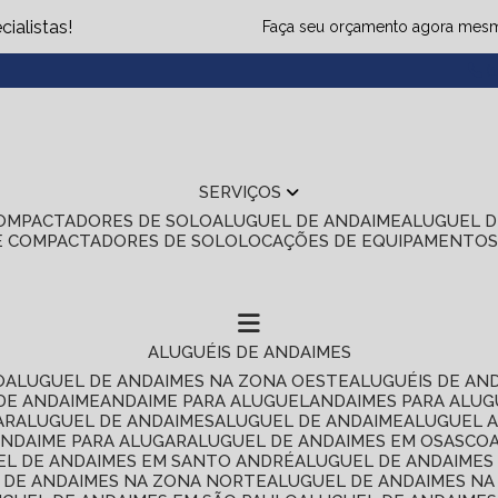
ialistas!
Faça seu orçamento agora mes
(1
SERVIÇOS
COMPACTADORES DE SOLO
ALUGUEL DE ANDAIME
ALUGUEL 
E COMPACTADORES DE SOLO
LOCAÇÕES DE EQUIPAMENTO
ALUGUÉIS DE ANDAIMES
O
ALUGUEL DE ANDAIMES NA ZONA OESTE
ALUGUÉIS DE AN
 DE ANDAIME
ANDAIME PARA ALUGUEL
ANDAIMES PARA ALU
AR
ALUGUEL DE ANDAIMES
ALUGUEL DE ANDAIME
ALUGUEL 
ANDAIME PARA ALUGAR
ALUGUEL DE ANDAIMES EM OSASCO
UEL DE ANDAIMES EM SANTO ANDRÉ
ALUGUEL DE ANDAIME
L DE ANDAIMES NA ZONA NORTE
ALUGUEL DE ANDAIMES NA