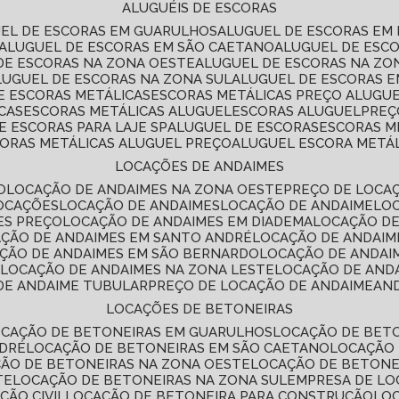
ALUGUÉIS DE ESCORAS
UEL DE ESCORAS EM GUARULHOS
ALUGUEL DE ESCORAS EM
ALUGUEL DE ESCORAS EM SÃO CAETANO
ALUGUEL DE ESC
 DE ESCORAS NA ZONA OESTE
ALUGUEL DE ESCORAS NA Z
ALUGUEL DE ESCORAS NA ZONA SUL
ALUGUEL DE ESCORAS 
DE ESCORAS METÁLICAS
ESCORAS METÁLICAS PREÇO ALUGU
CAS
ESCORAS METÁLICAS ALUGUEL
ESCORAS ALUGUEL
PRE
E ESCORAS PARA LAJE SP
ALUGUEL DE ESCORAS
ESCORAS M
CORAS METÁLICAS ALUGUEL PREÇO
ALUGUEL ESCORA METÁ
LOCAÇÕES DE ANDAIMES
O
LOCAÇÃO DE ANDAIMES NA ZONA OESTE
PREÇO DE LOCA
LOCAÇÕES
LOCAÇÃO DE ANDAIMES
LOCAÇÃO DE ANDAIME
LO
ES PREÇO
LOCAÇÃO DE ANDAIMES EM DIADEMA
LOCAÇÃO D
AÇÃO DE ANDAIMES EM SANTO ANDRÉ
LOCAÇÃO DE ANDAIM
AÇÃO DE ANDAIMES EM SÃO BERNARDO
LOCAÇÃO DE ANDAI
E
LOCAÇÃO DE ANDAIMES NA ZONA LESTE
LOCAÇÃO DE AND
 DE ANDAIME TUBULAR
PREÇO DE LOCAÇÃO DE ANDAIME
AN
LOCAÇÕES DE BETONEIRAS
OCAÇÃO DE BETONEIRAS EM GUARULHOS
LOCAÇÃO DE BET
NDRÉ
LOCAÇÃO DE BETONEIRAS EM SÃO CAETANO
LOCAÇÃO
ÇÃO DE BETONEIRAS NA ZONA OESTE
LOCAÇÃO DE BETON
TE
LOCAÇÃO DE BETONEIRAS NA ZONA SUL
EMPRESA DE L
ÇÃO CIVIL
LOCAÇÃO DE BETONEIRA PARA CONSTRUÇÃO
LO