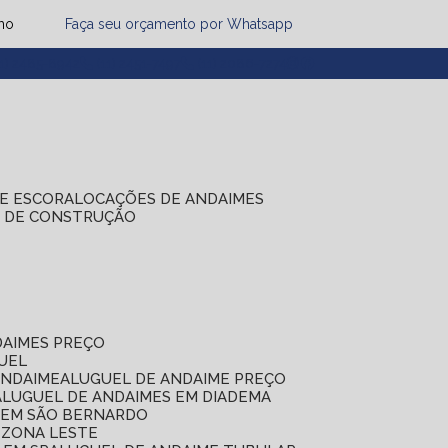
mo
Faça seu orçamento por Whatsapp
1) 2485-8942
(11) 2451-7497
(11) 2086-7274
DE ESCORA
LOCAÇÕES DE ANDAIMES
S DE CONSTRUÇÃO
DAIMES PREÇO
GUEL
ANDAIME
ALUGUEL DE ANDAIME PREÇO
ALUGUEL DE ANDAIMES EM DIADEMA
S EM SÃO BERNARDO
 ZONA LESTE