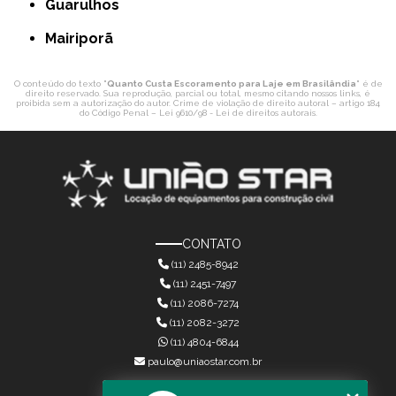
Guarulhos
Mairiporã
O conteúdo do texto "
Quanto Custa Escoramento para Laje em Brasilândia
" é de
direito reservado. Sua reprodução, parcial ou total, mesmo citando nossos links, é
proibida sem a autorização do autor. Crime de violação de direito autoral – artigo 184
do Código Penal –
Lei 9610/98 - Lei de direitos autorais
.
CONTATO
(11) 2485-8942
(11) 2451-7497
(11) 2086-7274
(11) 2082-3272
(11) 4804-6844
paulo@uniaostar.com.br