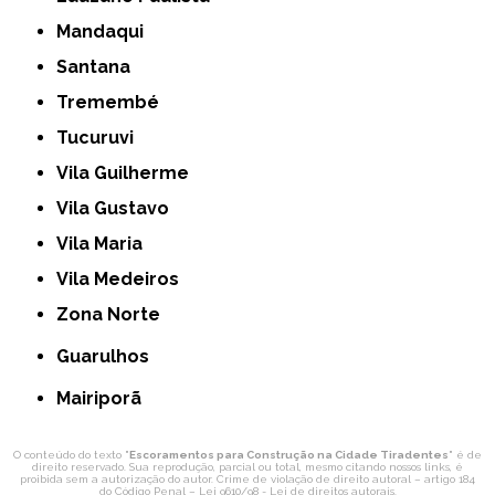
Mandaqui
Santana
Tremembé
Tucuruvi
Vila Guilherme
Vila Gustavo
Vila Maria
Vila Medeiros
Zona Norte
Guarulhos
Mairiporã
O conteúdo do texto "
Escoramentos para Construção na Cidade Tiradentes
" é de
direito reservado. Sua reprodução, parcial ou total, mesmo citando nossos links, é
proibida sem a autorização do autor. Crime de violação de direito autoral – artigo 184
do Código Penal –
Lei 9610/98 - Lei de direitos autorais
.