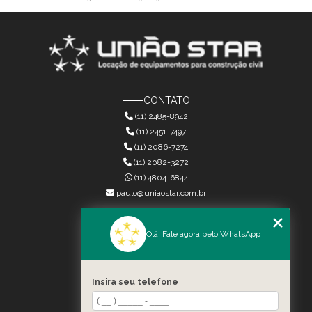
CONTATO
(11) 2485-8942
(11) 2451-7497
(11) 2086-7274
(11) 2082-3272
(11) 4804-6844
paulo@uniaostar.com.br
MENU
Olá! Fale agora pelo WhatsApp
HOME
QUEM SOMOS
SERVIÇOS
Insira seu telefone
CONTATO
CATEGORIAS