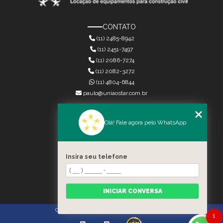
CONTATO
(11) 2485-8942
(11) 2451-7497
(11) 2086-7274
(11) 2082-3272
(11) 4804-6844
paulo@uniaostar.com.br
MENU
Olá! Fale agora pelo WhatsApp
HOME
QUEM SOMOS
SERVIÇOS
Insira seu telefone
CONTATO
CATEGORIAS
MAPA DO SITE
INICIAR CONVERSA
Copyright © União Star. (Lei 9610 de 19/02/1998)
1