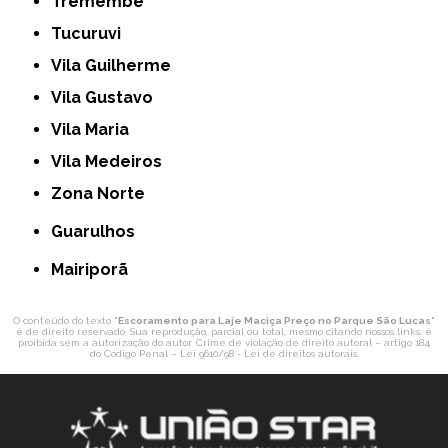
Tremembé
Tucuruvi
Vila Guilherme
Vila Gustavo
Vila Maria
Vila Medeiros
Zona Norte
Guarulhos
Mairiporã
O conteúdo do texto "
Escoramento para Laje Maciça Preço no Parque São Lucas
"
é de direito reservado. Sua reprodução, parcial ou total, mesmo citando nossos links, é
proibida sem a autorização do autor. Crime de violação de direito autoral – artigo 184
do Código Penal –
Lei 9610/98 - Lei de direitos autorais
.