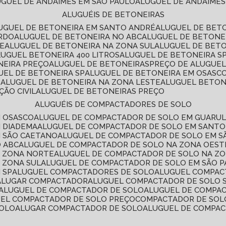
LUGUEL DE ANDAIMES EM SÃO PAULO
ALUGUEL DE ANDAIMES
ALUGUÉIS DE BETONEIRAS
LUGUEL DE BETONEIRA EM SANTO ANDRÉ
ALUGUEL DE BET
ARDO
ALUGUEL DE BETONEIRA NO ABC
ALUGUEL DE BETONE
TE
ALUGUEL DE BETONEIRA NA ZONA SUL
ALUGUEL DE BET
LUGUEL BETONEIRA 400 LITROS
ALUGUEL DE BETONEIRA S
NEIRA PREÇO
ALUGUEL DE BETONEIRAS
PREÇO DE ALUGUE
GUEL DE BETONEIRA SP
ALUGUEL DE BETONEIRA EM OSASC
S
ALUGUEL DE BETONEIRA NA ZONA LESTE
ALUGUEL BETON
ÃO CIVIL
ALUGUEL DE BETONEIRAS PREÇO
ALUGUÉIS DE COMPACTADORES DE SOLO
M OSASCO
ALUGUEL DE COMPACTADOR DE SOLO EM GUARU
M DIADEMA
ALUGUEL DE COMPACTADOR DE SOLO EM SANT
M SÃO CAETANO
ALUGUEL DE COMPACTADOR DE SOLO EM 
O ABC
ALUGUEL DE COMPACTADOR DE SOLO NA ZONA OEST
A ZONA NORTE
ALUGUEL DE COMPACTADOR DE SOLO NA Z
 ZONA SUL
ALUGUEL DE COMPACTADOR DE SOLO EM SÃO 
 SP
ALUGUEL COMPACTADORES DE SOLO
ALUGUEL COMPA
ALUGAR COMPACTADOR
ALUGUEL COMPACTADOR DE SOLO 
ALUGUEL DE COMPACTADOR DE SOLO
ALUGUEL DE COMPA
UEL COMPACTADOR DE SOLO PREÇO
COMPACTADOR DE SOL
SOLO
ALUGAR COMPACTADOR DE SOLO
ALUGUEL DE COMPA