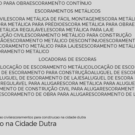
O PARA OBRA
ESCORAMENTO CONTÍNUO
ESCORAMENTOS METÁLICOS
VIL
ESCORA METÁLICA DE FÁCIL MONTAGEM
ESCORA METÁL
ORA METÁLICA PARA PRÉDIO
ESCORA METÁLICA PARA OBRA
METÁLICA REGULÁVEL
ESCORA METÁLICA PARA LAJE
ÇÃO CIVIL
ESCORAMENTO METÁLICO PARA CONSTRUÇÃO
ÇÃO
ESCORAMENTO METÁLICO DESCONTÍNUO
ESCORAMENT
SCORAMENTO METÁLICO PARA LAJES
ESCORAMENTO METÁL
CORAMENTO METÁLICO
LOCADORAS DE ESCORAS
S
LOCAÇÃO DE ESCORAMENTO METÁLICO
LOCAÇÃO DE ESCO
L DE ESCORAMENTO PARA CONSTRUÇÃO
ALUGUEL DE ESC
ALUGUEL DE ESCORAMENTO DE LAJES
ALUGUEL DE ESCORA 
S REGULÁVEL PARA ALUGAR
ESCORA METÁLICA PARA ALUGU
AMENTO DE CONSTRUÇÃO CIVIL PARA ALUGAR
ESCORAMENT
ESCORAMENTO DE OBRA PARA ALUGAR
ESCORAMENTO DE 
o civil
escoramentos para construcao na cidade dutra
o na Cidade Dutra