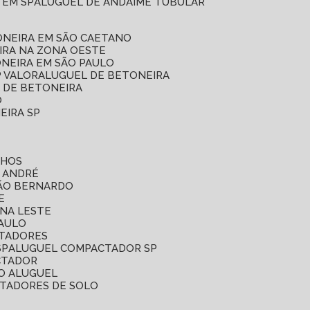
 EM SP
ALUGUEL DE ANDAIME TUBULAR
ONEIRA EM SÃO CAETANO
IRA NA ZONA OESTE
ONEIRA EM SÃO PAULO
P VALOR
ALUGUEL DE BETONEIRA
L DE BETONEIRA
O
EIRA SP
LHOS
O ANDRÉ
SÃO BERNARDO
E
ONA LESTE
PAULO
CTADORES
SP
ALUGUEL COMPACTADOR SP
CTADOR
O ALUGUEL
CTADORES DE SOLO