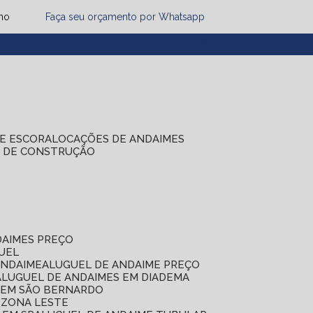
mo
Faça seu orçamento por Whatsapp
1) 2485-8942
(11) 2451-7497
(11) 2086-7274
DE ESCORA
LOCAÇÕES DE ANDAIMES
S DE CONSTRUÇÃO
DAIMES PREÇO
GUEL
ANDAIME
ALUGUEL DE ANDAIME PREÇO
ALUGUEL DE ANDAIMES EM DIADEMA
S EM SÃO BERNARDO
 ZONA LESTE