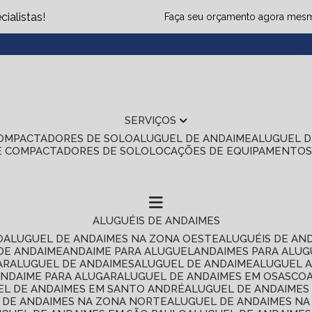
ialistas!
Faça seu orçamento agora mes
(1
SERVIÇOS
COMPACTADORES DE SOLO
ALUGUEL DE ANDAIME
ALUGUEL 
E COMPACTADORES DE SOLO
LOCAÇÕES DE EQUIPAMENTO
ALUGUÉIS DE ANDAIMES
O
ALUGUEL DE ANDAIMES NA ZONA OESTE
ALUGUÉIS DE AN
 DE ANDAIME
ANDAIME PARA ALUGUEL
ANDAIMES PARA ALU
AR
ALUGUEL DE ANDAIMES
ALUGUEL DE ANDAIME
ALUGUEL 
ANDAIME PARA ALUGAR
ALUGUEL DE ANDAIMES EM OSASCO
UEL DE ANDAIMES EM SANTO ANDRÉ
ALUGUEL DE ANDAIME
L DE ANDAIMES NA ZONA NORTE
ALUGUEL DE ANDAIMES NA