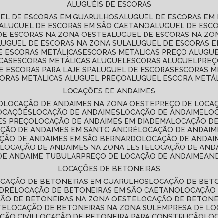
ALUGUÉIS DE ESCORAS
UEL DE ESCORAS EM GUARULHOS
ALUGUEL DE ESCORAS EM
ALUGUEL DE ESCORAS EM SÃO CAETANO
ALUGUEL DE ESC
 DE ESCORAS NA ZONA OESTE
ALUGUEL DE ESCORAS NA Z
ALUGUEL DE ESCORAS NA ZONA SUL
ALUGUEL DE ESCORAS 
DE ESCORAS METÁLICAS
ESCORAS METÁLICAS PREÇO ALUGU
CAS
ESCORAS METÁLICAS ALUGUEL
ESCORAS ALUGUEL
PRE
E ESCORAS PARA LAJE SP
ALUGUEL DE ESCORAS
ESCORAS M
CORAS METÁLICAS ALUGUEL PREÇO
ALUGUEL ESCORA METÁ
LOCAÇÕES DE ANDAIMES
O
LOCAÇÃO DE ANDAIMES NA ZONA OESTE
PREÇO DE LOCA
LOCAÇÕES
LOCAÇÃO DE ANDAIMES
LOCAÇÃO DE ANDAIME
LO
ES PREÇO
LOCAÇÃO DE ANDAIMES EM DIADEMA
LOCAÇÃO D
AÇÃO DE ANDAIMES EM SANTO ANDRÉ
LOCAÇÃO DE ANDAIM
AÇÃO DE ANDAIMES EM SÃO BERNARDO
LOCAÇÃO DE ANDAI
E
LOCAÇÃO DE ANDAIMES NA ZONA LESTE
LOCAÇÃO DE AND
 DE ANDAIME TUBULAR
PREÇO DE LOCAÇÃO DE ANDAIME
AN
LOCAÇÕES DE BETONEIRAS
OCAÇÃO DE BETONEIRAS EM GUARULHOS
LOCAÇÃO DE BET
NDRÉ
LOCAÇÃO DE BETONEIRAS EM SÃO CAETANO
LOCAÇÃO
ÇÃO DE BETONEIRAS NA ZONA OESTE
LOCAÇÃO DE BETON
TE
LOCAÇÃO DE BETONEIRAS NA ZONA SUL
EMPRESA DE L
ÇÃO CIVIL
LOCAÇÃO DE BETONEIRA PARA CONSTRUÇÃO
LO