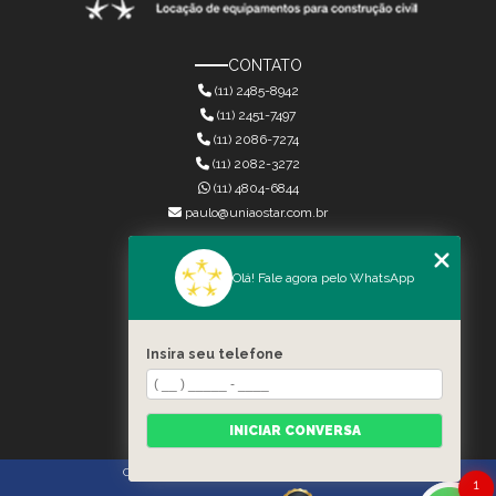
CONTATO
(11) 2485-8942
(11) 2451-7497
(11) 2086-7274
(11) 2082-3272
(11) 4804-6844
paulo@uniaostar.com.br
MENU
Olá! Fale agora pelo WhatsApp
HOME
QUEM SOMOS
SERVIÇOS
Insira seu telefone
CONTATO
CATEGORIAS
MAPA DO SITE
INICIAR CONVERSA
Copyright © União Star. (Lei 9610 de 19/02/1998)
1