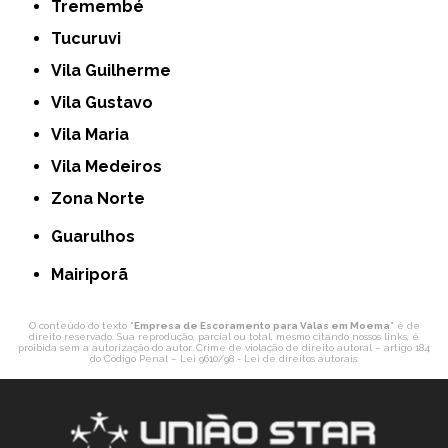
Tremembé
Tucuruvi
Vila Guilherme
Vila Gustavo
Vila Maria
Vila Medeiros
Zona Norte
Guarulhos
Mairiporã
O conteúdo do texto "
Empresa de Escoramento para Valas em Moema
" é de
direito reservado. Sua reprodução, parcial ou total, mesmo citando nossos links, é
proibida sem a autorização do autor. Crime de violação de direito autoral – artigo 184
do Código Penal –
Lei 9610/98 - Lei de direitos autorais
.