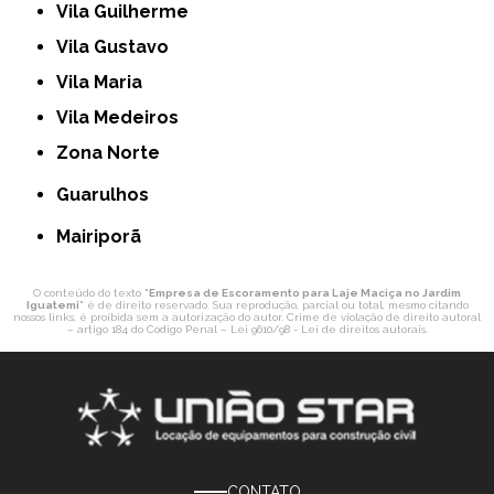
Vila Guilherme
Vila Gustavo
Vila Maria
Vila Medeiros
Zona Norte
Guarulhos
Mairiporã
O conteúdo do texto "
Empresa de Escoramento para Laje Maciça no Jardim
Iguatemi
" é de direito reservado. Sua reprodução, parcial ou total, mesmo citando
nossos links, é proibida sem a autorização do autor. Crime de violação de direito autoral
– artigo 184 do Código Penal –
Lei 9610/98 - Lei de direitos autorais
.
CONTATO