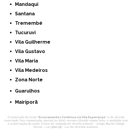
Mandaqui
Santana
Tremembé
Tucuruvi
Vila Guilherme
Vila Gustavo
Vila Maria
Vila Medeiros
Zona Norte
Guarulhos
Mairiporã
O conteúdo do texto "
Escoramentos Contínuo na Vila Esperança
" é de direito
reservado. Sua reprodução, parcial ou total, mesmo citando nossos links, é proibida sem
a autorização do autor. Crime de violação de direito autoral – artigo 184 do Código
Penal –
Lei 9610/98 - Lei de direitos autorais
.