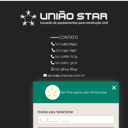
CONTATO
(11) 2485-8942
(11) 2451-7497
(11) 2086-7274
(11) 2082-3272
(11) 4804-6844
paulo@uniaostar.com.br
MENU
Olá! Fale agora pelo WhatsApp
HOME
QUEM SOMOS
SERVIÇOS
Insira seu telefone
CONTATO
CATEGORIAS
MAPA DO SITE