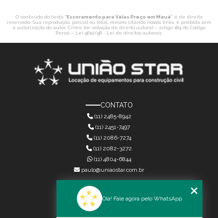
O conteúdo do texto "
Escoramento para Valas Preço em Mauá
" é de direito
reservado. Sua reprodução, parcial ou total, mesmo citando nossos links, é proibida sem
a autorização do autor. Crime de violação de direito autoral – artigo 184 do Código
Penal –
Lei 9610/98 - Lei de direitos autorais
.
CONTATO
(11) 2485-8942
(11) 2451-7497
(11) 2086-7274
(11) 2082-3272
(11) 4804-6844
paulo@uniaostar.com.br
MENU
Olá! Fale agora pelo WhatsApp
HOME