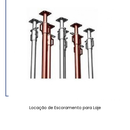
Locação de Escoramento para Laje