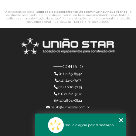
O conteúdo do texto "
Empresa de Escoramento Descontínuo na Anália Franco
" é
de direito reservado. Sua reprodução, parcial ou total, mesmo citando nossos links, é
proibida sem a autorização do autor. Crime de violação de direito autoral – artigo 184
do Código Penal –
Lei 9610/98 - Lei de direitos autorais
.
CONTATO
(11) 2485-8942
(11) 2451-7497
(11) 2086-7274
(11) 2082-3272
(11) 4804-6844
paulo@uniaostar.com.br
MENU
Olá! Fale agora pelo WhatsApp
HOME