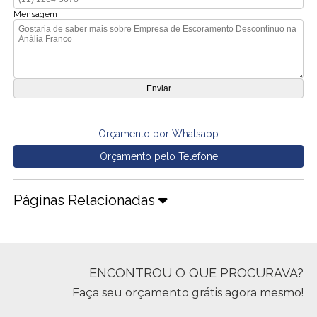
Mensagem
Orçamento por Whatsapp
Orçamento pelo Telefone
Páginas Relacionadas
ENCONTROU O QUE PROCURAVA?
Faça seu orçamento grátis agora mesmo!