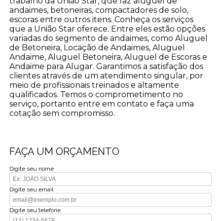
trabalho da União Star, que faz aluguel de
andaimes, betoneiras, compactadores de solo,
escoras entre outros itens. Conheça os serviços
que a União Star oferece. Entre eles estão opções
variadas do segmento de andaimes, como Aluguel
de Betoneira, Locação de Andaimes, Aluguel
Andaime, Aluguel Betoneira, Aluguel de Escoras e
Andaime para Alugar. Garantimos a satisfação dos
clientes através de um atendimento singular, por
meio de profissionais treinados e altamente
qualificados. Temos o comprometimento no
serviço, portanto entre em contato e faça uma
cotação sem compromisso.
FAÇA UM ORÇAMENTO
Digite seu nome
Digite seu email
Digite seu telefone