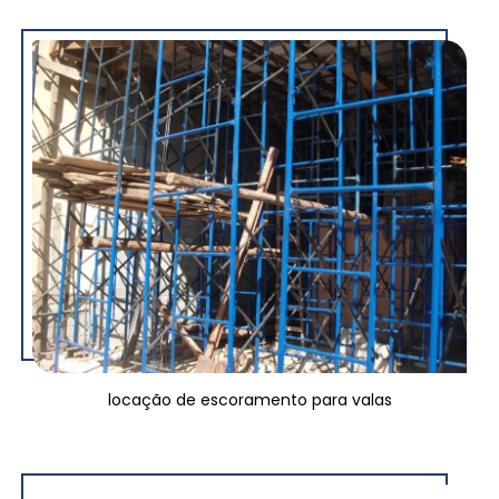
locação de escoramento para valas