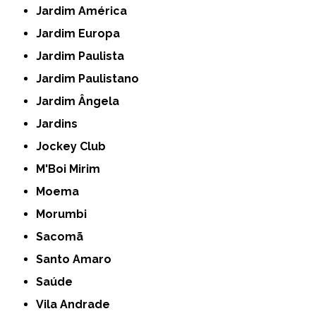
Jardim América
Jardim Europa
Jardim Paulista
Jardim Paulistano
Jardim Ângela
Jardins
Jockey Club
M'Boi Mirim
Moema
Morumbi
Sacomã
Santo Amaro
Saúde
Vila Andrade