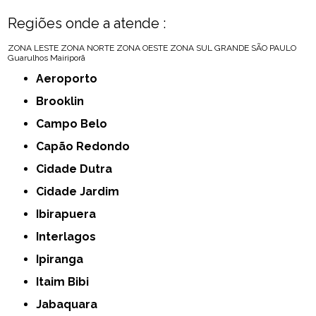
Regiões onde a atende :
ZONA LESTE
ZONA NORTE
ZONA OESTE
ZONA SUL
GRANDE SÃO PAULO
Guarulhos
Mairiporã
Aeroporto
Brooklin
Campo Belo
Capão Redondo
Cidade Dutra
Cidade Jardim
Ibirapuera
Interlagos
Ipiranga
Itaim Bibi
Jabaquara