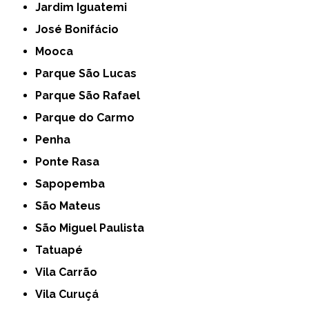
Jardim Iguatemi
José Bonifácio
Mooca
Parque São Lucas
Parque São Rafael
Parque do Carmo
Penha
Ponte Rasa
Sapopemba
São Mateus
São Miguel Paulista
Tatuapé
Vila Carrão
Vila Curuçá